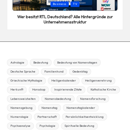
Posted
Business
TV
in
Wer besitzt RTL Deutschland? Alle Hintergründe zur
Unternehmensstruktur
Astrologie
Bedeutung
Bedeutung von Namenstagen
Deutsche Sprache
Familienhund
Gedenktag
Griechische Mythologie
Heiligenkalender
Heiligenverehrung
Herkunft
Horoskop
Inspirierende Zitate
Katholische Kirche
Lebensweisheiten
Namensbedeutung
Namensforschung
Namensgebung
Namenstag
Namenstagkalender
Numerologie
Partnerschaft
Persönlichkeitsentwicklung
Psychoanalyse
Psychologie
Spirituelle Bedeutung