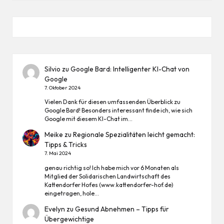
Silvio
zu
Google Bard: Intelligenter KI-Chat von
Google
7. Oktober 2024
Vielen Dank für diesen umfassenden Überblick zu
Google Bard! Besonders interessant finde ich, wie sich
Google mit diesem KI-Chat im…
Meike
zu
Regionale Spezialitäten leicht gemacht:
Tipps & Tricks
7. Mai 2024
genau richtig so! Ich habe mich vor 6 Monaten als
Mitglied der Solidarischen Landwirtschaft des
Kattendorfer Hofes (www.kattendorfer-hof.de)
eingetragen, hole…
Evelyn
zu
Gesund Abnehmen – Tipps für
Übergewichtige