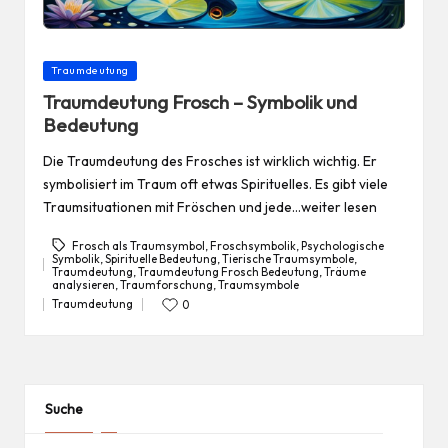
Posted
Traumdeutung
in
Traumdeutung Frosch – Symbolik und
Bedeutung
Die Traumdeutung des Frosches ist wirklich wichtig. Er
symbolisiert im Traum oft etwas Spirituelles. Es gibt viele
Traumsituationen mit Fröschen und jede…weiter lesen
Frosch als Traumsymbol
,
Froschsymbolik
,
Psychologische
Symbolik
,
Spirituelle Bedeutung
,
Tierische Traumsymbole
,
Traumdeutung
,
Traumdeutung Frosch Bedeutung
,
Träume
Tags:
analysieren
,
Traumforschung
,
Traumsymbole
Traumdeutung
0
Posted
in
Suche