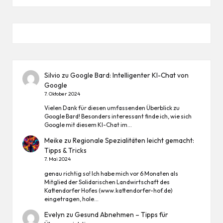
Silvio
zu
Google Bard: Intelligenter KI-Chat von
Google
7. Oktober 2024
Vielen Dank für diesen umfassenden Überblick zu
Google Bard! Besonders interessant finde ich, wie sich
Google mit diesem KI-Chat im…
Meike
zu
Regionale Spezialitäten leicht gemacht:
Tipps & Tricks
7. Mai 2024
genau richtig so! Ich habe mich vor 6 Monaten als
Mitglied der Solidarischen Landwirtschaft des
Kattendorfer Hofes (www.kattendorfer-hof.de)
eingetragen, hole…
Evelyn
zu
Gesund Abnehmen – Tipps für