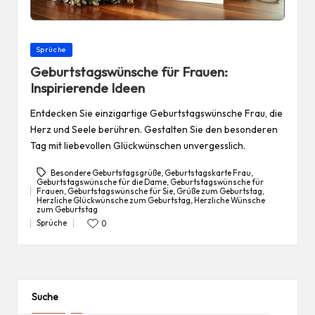
Posted
Sprüche
in
Geburtstagswünsche für Frauen:
Inspirierende Ideen
Entdecken Sie einzigartige Geburtstagswünsche Frau, die
Herz und Seele berühren. Gestalten Sie den besonderen
Tag mit liebevollen Glückwünschen unvergesslich.
Besondere Geburtstagsgrüße
,
Geburtstagskarte Frau
,
Geburtstagswünsche für die Dame
,
Geburtstagswünsche für
Frauen
,
Geburtstagswünsche für Sie
,
Grüße zum Geburtstag
,
Tags:
Herzliche Glückwünsche zum Geburtstag
,
Herzliche Wünsche
zum Geburtstag
Sprüche
0
Posted
in
Suche