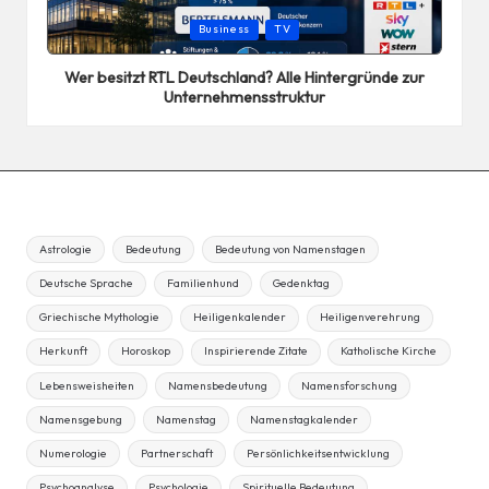
Posted
Business
TV
in
Wer besitzt RTL Deutschland? Alle Hintergründe zur
Unternehmensstruktur
Astrologie
Bedeutung
Bedeutung von Namenstagen
Deutsche Sprache
Familienhund
Gedenktag
Griechische Mythologie
Heiligenkalender
Heiligenverehrung
Herkunft
Horoskop
Inspirierende Zitate
Katholische Kirche
Lebensweisheiten
Namensbedeutung
Namensforschung
Namensgebung
Namenstag
Namenstagkalender
Numerologie
Partnerschaft
Persönlichkeitsentwicklung
Psychoanalyse
Psychologie
Spirituelle Bedeutung