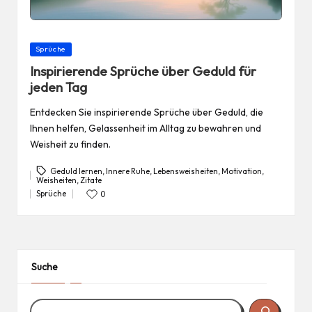
Posted
Sprüche
in
Inspirierende Sprüche über Geduld für
jeden Tag
Entdecken Sie inspirierende Sprüche über Geduld, die
Ihnen helfen, Gelassenheit im Alltag zu bewahren und
Weisheit zu finden.
Geduld lernen
,
Innere Ruhe
,
Lebensweisheiten
,
Motivation
,
Weisheiten
,
Zitate
Tags:
Sprüche
0
Posted
in
Suche