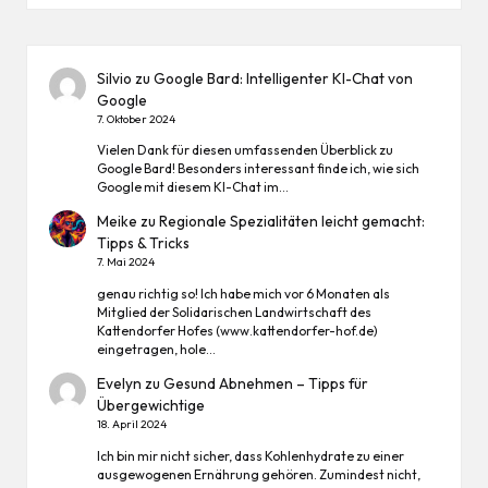
Silvio
zu
Google Bard: Intelligenter KI-Chat von
Google
7. Oktober 2024
Vielen Dank für diesen umfassenden Überblick zu
Google Bard! Besonders interessant finde ich, wie sich
Google mit diesem KI-Chat im…
Meike
zu
Regionale Spezialitäten leicht gemacht:
Tipps & Tricks
7. Mai 2024
genau richtig so! Ich habe mich vor 6 Monaten als
Mitglied der Solidarischen Landwirtschaft des
Kattendorfer Hofes (www.kattendorfer-hof.de)
eingetragen, hole…
Evelyn
zu
Gesund Abnehmen – Tipps für
Übergewichtige
18. April 2024
Ich bin mir nicht sicher, dass Kohlenhydrate zu einer
ausgewogenen Ernährung gehören. Zumindest nicht,