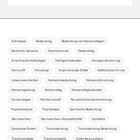
Astrologie
Bedeutung
Bedeutung von Namenstagen
Deutsche Sprache
Familienhund
Gedenktag
Griechische Mythologie
Heiligenkalender
Heiligenverehrung
Herkunft
Horoskop
Inspirierende Zitate
Katholische Kirche
Lebensweisheiten
Namensbedeutung
Namensforschung
Namensgebung
Namenstag
Namenstagkalender
Numerologie
Partnerschaft
Persönlichkeitsentwicklung
Psychoanalyse
Psychologie
Spirituelle Bedeutung
Sternzeichen
Sternzeichen-Kompatibilität
Symbolik
Synonyme finden
Traumdeutung
Traumdeutung Bedeutung
Traumsymbole
Traumsymbolik
Unterbewusstsein