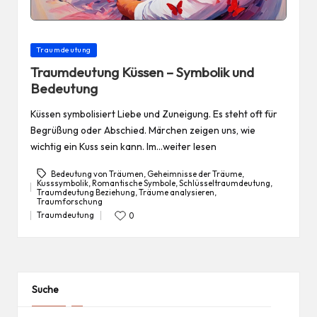
Posted
Traumdeutung
in
Traumdeutung Küssen – Symbolik und
Bedeutung
Küssen symbolisiert Liebe und Zuneigung. Es steht oft für
Begrüßung oder Abschied. Märchen zeigen uns, wie
wichtig ein Kuss sein kann. Im…weiter lesen
Bedeutung von Träumen
,
Geheimnisse der Träume
,
Kusssymbolik
,
Romantische Symbole
,
Schlüsseltraumdeutung
,
Traumdeutung Beziehung
,
Träume analysieren
,
Tags:
Traumforschung
Traumdeutung
0
Posted
in
Suche