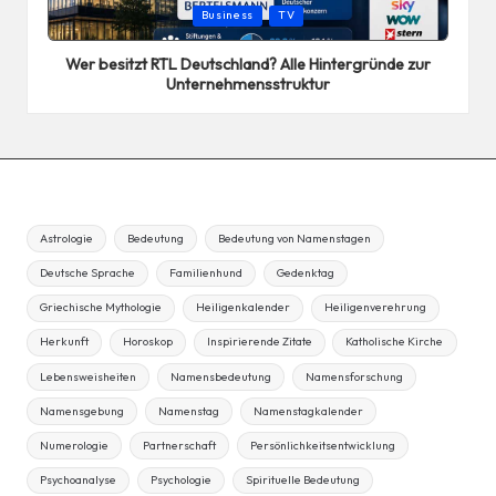
Posted
Business
TV
in
Wer besitzt RTL Deutschland? Alle Hintergründe zur
Unternehmensstruktur
Astrologie
Bedeutung
Bedeutung von Namenstagen
Deutsche Sprache
Familienhund
Gedenktag
Griechische Mythologie
Heiligenkalender
Heiligenverehrung
Herkunft
Horoskop
Inspirierende Zitate
Katholische Kirche
Lebensweisheiten
Namensbedeutung
Namensforschung
Namensgebung
Namenstag
Namenstagkalender
Numerologie
Partnerschaft
Persönlichkeitsentwicklung
Psychoanalyse
Psychologie
Spirituelle Bedeutung