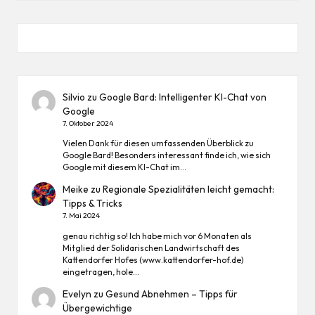
Silvio
zu
Google Bard: Intelligenter KI-Chat von
Google
7. Oktober 2024
Vielen Dank für diesen umfassenden Überblick zu
Google Bard! Besonders interessant finde ich, wie sich
Google mit diesem KI-Chat im…
Meike
zu
Regionale Spezialitäten leicht gemacht:
Tipps & Tricks
7. Mai 2024
genau richtig so! Ich habe mich vor 6 Monaten als
Mitglied der Solidarischen Landwirtschaft des
Kattendorfer Hofes (www.kattendorfer-hof.de)
eingetragen, hole…
Evelyn
zu
Gesund Abnehmen – Tipps für
Übergewichtige