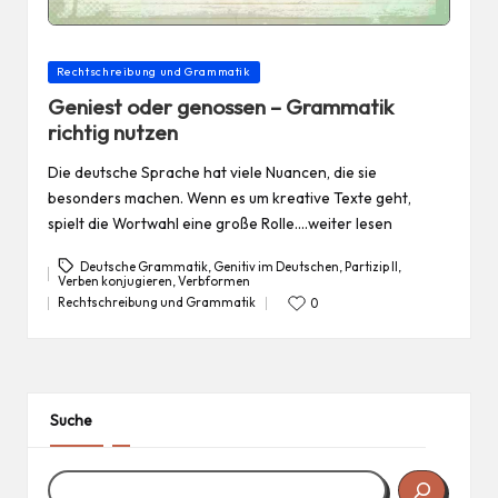
Posted
Rechtschreibung und Grammatik
in
Geniest oder genossen – Grammatik
richtig nutzen
Die deutsche Sprache hat viele Nuancen, die sie
besonders machen. Wenn es um kreative Texte geht,
spielt die Wortwahl eine große Rolle.…weiter lesen
Deutsche Grammatik
,
Genitiv im Deutschen
,
Partizip II
,
Verben konjugieren
,
Verbformen
Tags:
Rechtschreibung und Grammatik
0
Posted
in
Suche