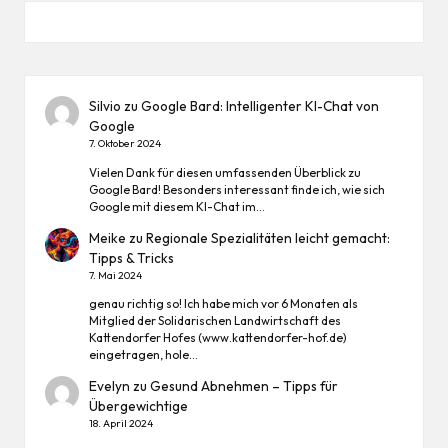
Silvio
zu
Google Bard: Intelligenter KI-Chat von
Google
7. Oktober 2024
Vielen Dank für diesen umfassenden Überblick zu
Google Bard! Besonders interessant finde ich, wie sich
Google mit diesem KI-Chat im…
Meike
zu
Regionale Spezialitäten leicht gemacht:
Tipps & Tricks
7. Mai 2024
genau richtig so! Ich habe mich vor 6 Monaten als
Mitglied der Solidarischen Landwirtschaft des
Kattendorfer Hofes (www.kattendorfer-hof.de)
eingetragen, hole…
Evelyn
zu
Gesund Abnehmen – Tipps für
Übergewichtige
18. April 2024