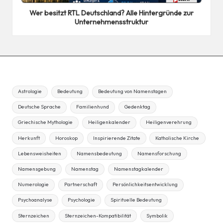
in
Wer besitzt RTL Deutschland? Alle Hintergründe zur
Unternehmensstruktur
Astrologie
Bedeutung
Bedeutung von Namenstagen
Deutsche Sprache
Familienhund
Gedenktag
Griechische Mythologie
Heiligenkalender
Heiligenverehrung
Herkunft
Horoskop
Inspirierende Zitate
Katholische Kirche
Lebensweisheiten
Namensbedeutung
Namensforschung
Namensgebung
Namenstag
Namenstagkalender
Numerologie
Partnerschaft
Persönlichkeitsentwicklung
Psychoanalyse
Psychologie
Spirituelle Bedeutung
Sternzeichen
Sternzeichen-Kompatibilität
Symbolik