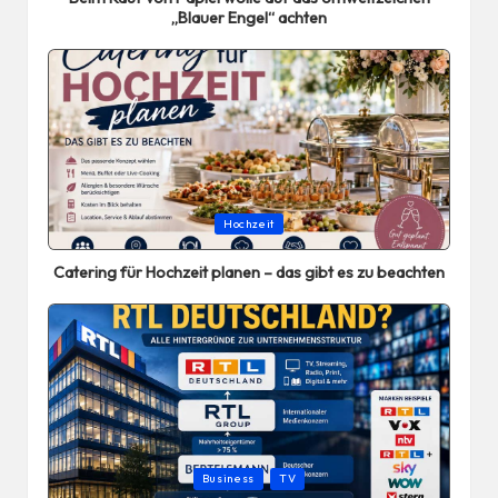
„Blauer Engel“ achten
Posted
Hochzeit
in
Catering für Hochzeit planen – das gibt es zu beachten
Posted
Business
TV