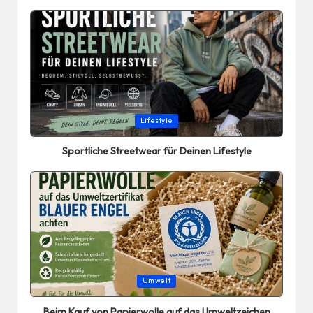
Posted
Lifestyle
in
Sportliche Streetwear für Deinen Lifestyle
Posted
Umwelt
in
Beim Kauf von Papierwolle auf das Umweltzeichen