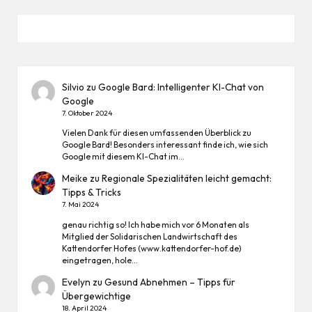
Silvio
zu
Google Bard: Intelligenter KI-Chat von
Google
7. Oktober 2024
Vielen Dank für diesen umfassenden Überblick zu
Google Bard! Besonders interessant finde ich, wie sich
Google mit diesem KI-Chat im…
Meike
zu
Regionale Spezialitäten leicht gemacht:
Tipps & Tricks
7. Mai 2024
genau richtig so! Ich habe mich vor 6 Monaten als
Mitglied der Solidarischen Landwirtschaft des
Kattendorfer Hofes (www.kattendorfer-hof.de)
eingetragen, hole…
Evelyn
zu
Gesund Abnehmen – Tipps für
Übergewichtige
18. April 2024