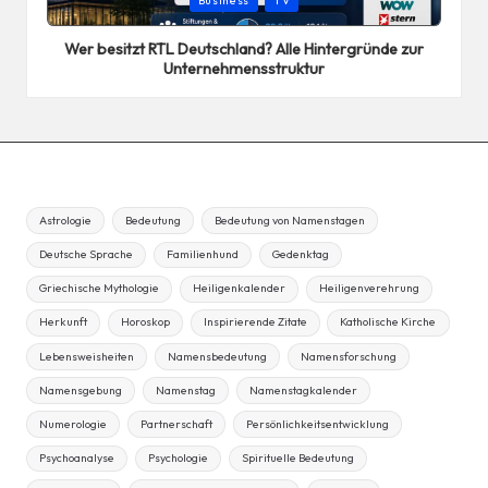
Business
TV
in
Wer besitzt RTL Deutschland? Alle Hintergründe zur
Unternehmensstruktur
Astrologie
Bedeutung
Bedeutung von Namenstagen
Deutsche Sprache
Familienhund
Gedenktag
Griechische Mythologie
Heiligenkalender
Heiligenverehrung
Herkunft
Horoskop
Inspirierende Zitate
Katholische Kirche
Lebensweisheiten
Namensbedeutung
Namensforschung
Namensgebung
Namenstag
Namenstagkalender
Numerologie
Partnerschaft
Persönlichkeitsentwicklung
Psychoanalyse
Psychologie
Spirituelle Bedeutung