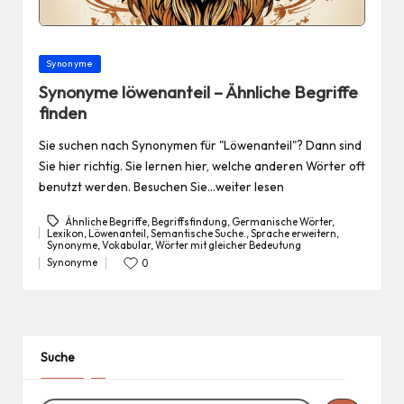
Posted
Synonyme
in
Synonyme löwenanteil – Ähnliche Begriffe
finden
Sie suchen nach Synonymen für "Löwenanteil"? Dann sind
Sie hier richtig. Sie lernen hier, welche anderen Wörter oft
benutzt werden. Besuchen Sie…weiter lesen
Ähnliche Begriffe
,
Begriffsfindung
,
Germanische Wörter
,
Lexikon
,
Löwenanteil
,
Semantische Suche.
,
Sprache erweitern
,
Tags:
Synonyme
,
Vokabular
,
Wörter mit gleicher Bedeutung
Synonyme
0
Posted
in
Suche