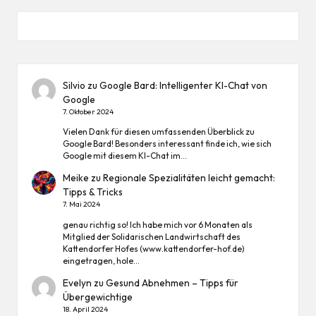
Silvio
zu
Google Bard: Intelligenter KI-Chat von
Google
7. Oktober 2024
Vielen Dank für diesen umfassenden Überblick zu
Google Bard! Besonders interessant finde ich, wie sich
Google mit diesem KI-Chat im…
Meike
zu
Regionale Spezialitäten leicht gemacht:
Tipps & Tricks
7. Mai 2024
genau richtig so! Ich habe mich vor 6 Monaten als
Mitglied der Solidarischen Landwirtschaft des
Kattendorfer Hofes (www.kattendorfer-hof.de)
eingetragen, hole…
Evelyn
zu
Gesund Abnehmen – Tipps für
Übergewichtige
18. April 2024