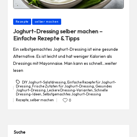
Posted
Rezepte
selber machen
in
Joghurt-Dressing selber machen –
Einfache Rezepte & Tipps
Ein selbstgemachtes Joghurt-Dressing ist eine gesunde
Alternative. Es ist leicht und hat weniger Kalorien als
Dressings mit Mayonnaise. Man kann es schnell…weiter
lesen
DIY Joghurt-Salatdressing
,
Einfache Rezepte für Joghurt-
Dressing
,
Frische Zutaten für Joghurt-Dressing
,
Gesundes
Joghurt-Dressing
,
Leckere Dressing-Varianten
,
Schnelle
Tags:
Dressing-Ideen
,
Selbstgemachtes Joghurt-Dressing
Rezepte
,
selber machen
0
Posted
in
Suche