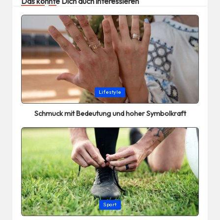
Das könnte Dich auch interessieren
Posted
Lifestyle
in
Schmuck mit Bedeutung und hoher Symbolkraft
Posted
Sport
in