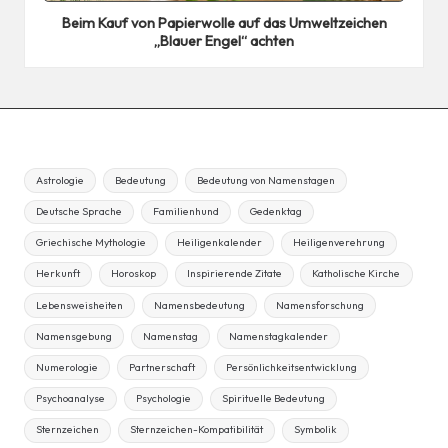
in
Beim Kauf von Papierwolle auf das Umweltzeichen
„Blauer Engel“ achten
Astrologie
Bedeutung
Bedeutung von Namenstagen
Deutsche Sprache
Familienhund
Gedenktag
Griechische Mythologie
Heiligenkalender
Heiligenverehrung
Herkunft
Horoskop
Inspirierende Zitate
Katholische Kirche
Lebensweisheiten
Namensbedeutung
Namensforschung
Namensgebung
Namenstag
Namenstagkalender
Numerologie
Partnerschaft
Persönlichkeitsentwicklung
Psychoanalyse
Psychologie
Spirituelle Bedeutung
Sternzeichen
Sternzeichen-Kompatibilität
Symbolik