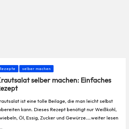
osted
Rezepte
selber machen
rautsalat selber machen: Einfaches
ezept
rautsalat ist eine tolle Beilage, die man leicht selbst
ubereiten kann. Dieses Rezept benötigt nur Weißkohl,
wiebeln, Öl, Essig, Zucker und Gewürze.…weiter lesen