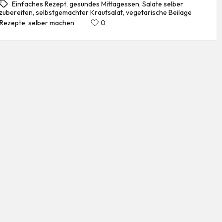
Einfaches Rezept
,
gesundes Mittagessen
,
Salate selber
zubereiten
,
selbstgemachter Krautsalat
,
vegetarische Beilage
gs:
Rezepte
,
selber machen
0
Posted
in