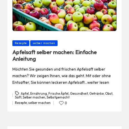
Posted
Rezepte
selber machen
in
Apfelsaft selber machen: Einfache
Anleitung
Möchten Sie gesunden und frischen Apfelsaft selber
machen? Wir zeigen Ihnen, wie das geht. Mit oder ohne
Entsafter, Sie können leckeren Apfelsaft…weiter lesen
Apfel
,
Ernährung
,
Frische Äpfel
,
Gesundheit
,
Getränke
,
Obst
,
Saft
,
Selber machen
,
Selbstgemacht
Tags:
Rezepte
,
selber machen
0
Posted
in