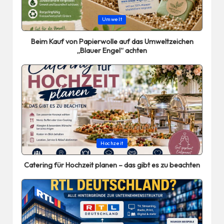
Posted
Umwelt
in
Beim Kauf von Papierwolle auf das Umweltzeichen
„Blauer Engel“ achten
Posted
Hochzeit
in
Catering für Hochzeit planen – das gibt es zu beachten