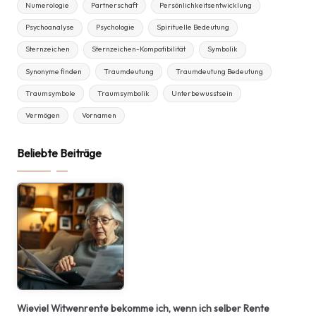
Numerologie
Partnerschaft
Persönlichkeitsentwicklung
Psychoanalyse
Psychologie
Spirituelle Bedeutung
Sternzeichen
Sternzeichen-Kompatibilität
Symbolik
Synonyme finden
Traumdeutung
Traumdeutung Bedeutung
Traumsymbole
Traumsymbolik
Unterbewusstsein
Vermögen
Vornamen
Beliebte Beiträge
Wieviel Witwenrente bekomme ich, wenn ich selber Rente