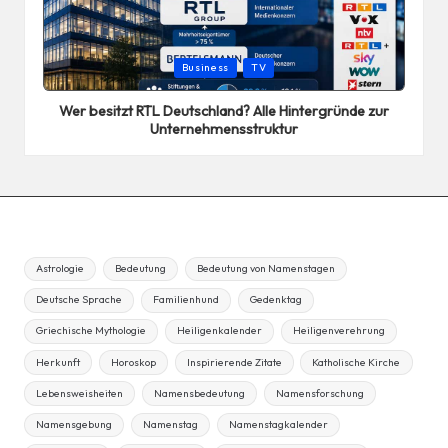
Posted
Business
TV
in
Wer besitzt RTL Deutschland? Alle Hintergründe zur
Unternehmensstruktur
Astrologie
Bedeutung
Bedeutung von Namenstagen
Deutsche Sprache
Familienhund
Gedenktag
Griechische Mythologie
Heiligenkalender
Heiligenverehrung
Herkunft
Horoskop
Inspirierende Zitate
Katholische Kirche
Lebensweisheiten
Namensbedeutung
Namensforschung
Namensgebung
Namenstag
Namenstagkalender