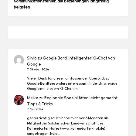
Kommunikationsfehler, die Beziehungen langfristig
belasten
Silvio
zu
Google Bard: Intelligenter KI-Chat von
Google
7. Oktober 2024
Vielen Dank für diesen umfassenden Überblick zu
Google Bard! Besonders interessant finde ich, wie sich
Google mit diesem KI-Chat im…
Meike
zu
Regionale Spezialitäten leicht gemacht:
Tipps & Tricks
7. Mai 2024
genau richtig so! Ich habe mich vor 6 Monaten als
Mitglied der Solidarischen Landwirtschaft des
Kattendorfer Hofes (www.kattendorfer-hof.de)
eingetragen, hole…