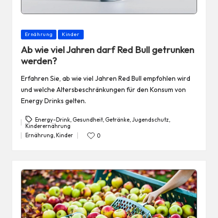
Posted
Ernährung
Kinder
in
Ab wie viel Jahren darf Red Bull getrunken
werden?
Erfahren Sie, ab wie viel Jahren Red Bull empfohlen wird
und welche Altersbeschränkungen für den Konsum von
Energy Drinks gelten.
Energy-Drink
,
Gesundheit
,
Getränke
,
Jugendschutz
,
Kinderernährung
Tags:
Ernährung
,
Kinder
0
Posted
in