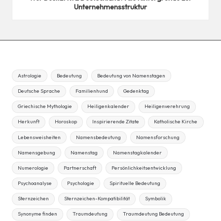
Unternehmensstruktur
Astrologie
Bedeutung
Bedeutung von Namenstagen
Deutsche Sprache
Familienhund
Gedenktag
Griechische Mythologie
Heiligenkalender
Heiligenverehrung
Herkunft
Horoskop
Inspirierende Zitate
Katholische Kirche
Lebensweisheiten
Namensbedeutung
Namensforschung
Namensgebung
Namenstag
Namenstagkalender
Numerologie
Partnerschaft
Persönlichkeitsentwicklung
Psychoanalyse
Psychologie
Spirituelle Bedeutung
Sternzeichen
Sternzeichen-Kompatibilität
Symbolik
Synonyme finden
Traumdeutung
Traumdeutung Bedeutung