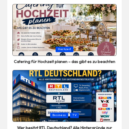
Posted
Hochzeit
in
Catering für Hochzeit planen – das gibt es zu beachten
Posted
Business
TV
in
Wer besitzt RTL Deutschland? Alle Hintergründe zur