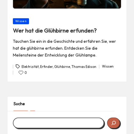
Posted
Wissen
in
Wer hat die Glühbirne erfunden?
Tauchen Sie ein in die Geschichte und erfahren Sie, wer
hat die glühbirne erfunden. Entdecken Sie die
Meilensteine der Entwicklung der Glühlampe.
Wissen
Elektrizität
,
Erfinder
,
Glühbirne
,
Thomas Edison
Posted
Tags:
in
0
Suche