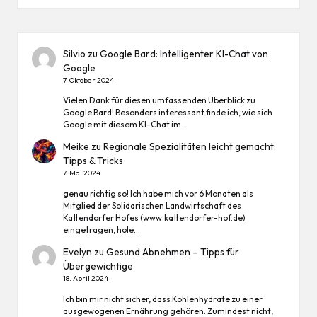
Silvio
zu
Google Bard: Intelligenter KI-Chat von
Google
7. Oktober 2024
Vielen Dank für diesen umfassenden Überblick zu
Google Bard! Besonders interessant finde ich, wie sich
Google mit diesem KI-Chat im…
Meike
zu
Regionale Spezialitäten leicht gemacht:
Tipps & Tricks
7. Mai 2024
genau richtig so! Ich habe mich vor 6 Monaten als
Mitglied der Solidarischen Landwirtschaft des
Kattendorfer Hofes (www.kattendorfer-hof.de)
eingetragen, hole…
Evelyn
zu
Gesund Abnehmen – Tipps für
Übergewichtige
18. April 2024
Ich bin mir nicht sicher, dass Kohlenhydrate zu einer
ausgewogenen Ernährung gehören. Zumindest nicht,