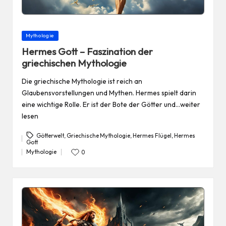
Posted
Mythologie
in
Hermes Gott – Faszination der
griechischen Mythologie
Die griechische Mythologie ist reich an
Glaubensvorstellungen und Mythen. Hermes spielt darin
eine wichtige Rolle. Er ist der Bote der Götter und…weiter
lesen
Götterwelt
,
Griechische Mythologie
,
Hermes Flügel
,
Hermes
Gott
Tags:
Mythologie
0
Posted
in