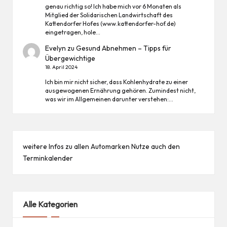
genau richtig so! Ich habe mich vor 6 Monaten als
Mitglied der Solidarischen Landwirtschaft des
Kattendorfer Hofes (www.kattendorfer-hof.de)
eingetragen, hole…
Evelyn
zu
Gesund Abnehmen – Tipps für
Übergewichtige
18. April 2024
Ich bin mir nicht sicher, dass Kohlenhydrate zu einer
ausgewogenen Ernährung gehören. Zumindest nicht,
was wir im Allgemeinen darunter verstehen:…
weitere Infos zu allen
Automarken
Nutze auch den
Terminkalender
Alle Kategorien