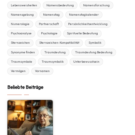
Lebensweisheiten
Namensbedeutung
Namensforschung
Namensgebung
Namenstag
Namenstagkalender
Numerologie
Partnerschaft
Persönlichkeitsentwicklung
Psychoanalyse
Psychologie
Spirituelle Bedeutung
Sternzeichen
Sternzeichen-Kompatibilität
Symbolik
Synonyme finden
Traumdeutung
Traumdeutung Bedeutung
Traumsymbole
Traumsymbolik
Unterbewusstsein
Vermögen
Vornamen
Beliebte Beiträge