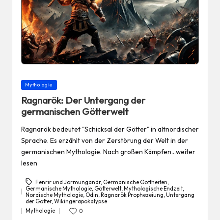
Posted
Mythologie
in
Ragnarök: Der Untergang der
germanischen Götterwelt
Ragnarök bedeutet "Schicksal der Götter" in altnordischer
Sprache. Es erzählt von der Zerstörung der Welt in der
germanischen Mythologie. Nach großen Kämpfen…weiter
lesen
Fenrir und Jörmungandr
,
Germanische Gottheiten
,
Germanische Mythologie
,
Götterwelt
,
Mythologische Endzeit
,
Nordische Mythologie
,
Odin
,
Ragnarök Prophezeiung
,
Untergang
Tags:
der Götter
,
Wikingerapokalypse
Mythologie
0
Posted
in