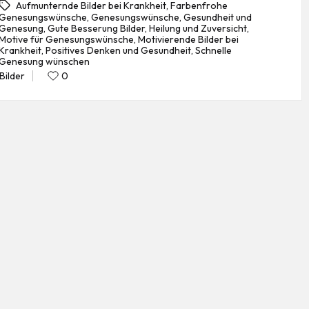
Aufmunternde Bilder bei Krankheit
,
Farbenfrohe
Genesungswünsche
,
Genesungswünsche
,
Gesundheit und
Genesung
,
Gute Besserung Bilder
,
Heilung und Zuversicht
,
Motive für Genesungswünsche
,
Motivierende Bilder bei
gs:
Krankheit
,
Positives Denken und Gesundheit
,
Schnelle
Genesung wünschen
Bilder
0
Posted
in