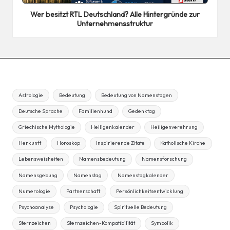
in
Wer besitzt RTL Deutschland? Alle Hintergründe zur
Unternehmensstruktur
Astrologie
Bedeutung
Bedeutung von Namenstagen
Deutsche Sprache
Familienhund
Gedenktag
Griechische Mythologie
Heiligenkalender
Heiligenverehrung
Herkunft
Horoskop
Inspirierende Zitate
Katholische Kirche
Lebensweisheiten
Namensbedeutung
Namensforschung
Namensgebung
Namenstag
Namenstagkalender
Numerologie
Partnerschaft
Persönlichkeitsentwicklung
Psychoanalyse
Psychologie
Spirituelle Bedeutung
Sternzeichen
Sternzeichen-Kompatibilität
Symbolik