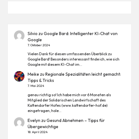
Silvio
zu
Google Bard: Intelligenter KI-Chat von
Google
7. Oktober 2024
Vielen Dank für diesen umfassenden Überblick zu
Google Bard! Besonders interessant finde ich, wie sich
Google mit diesem KI-Chat im…
Meike
zu
Regionale Spezialitäten leicht gemacht:
Tipps & Tricks
7. Mai 2024
genau richtig so! Ich habe mich vor 6 Monaten als
Mitglied der Solidarischen Landwirtschaft des
Kattendorfer Hofes (www.kattendorfer-hof.de)
eingetragen, hole…
Evelyn
zu
Gesund Abnehmen – Tipps für
Übergewichtige
18. April 2024