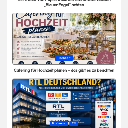
„Blauer Engel“ achten
Posted
Hochzeit
in
Catering für Hochzeit planen – das gibt es zu beachten
Posted
Business
TV