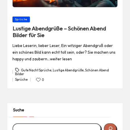
Posted
Sprüche
in
Lustige Abendgrüße – Schönen Abend
Bilder für Sie
Liebe Leserin, lieber Leser, Ein witziger Abendgruß oder
ein schönes Bild kann echt toll sein, oder? Sie machen uns
happy und zaubern…weiter lesen
Gute Nacht Sprüche
,
Lustige Abendgrüße
,
Schönen Abend
Bilder
Tags:
Sprüche
0
Posted
in
Suche