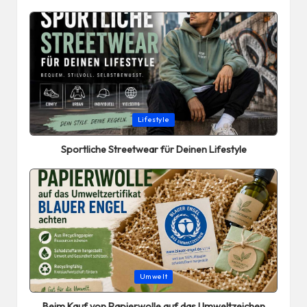
Posted
Lifestyle
in
Sportliche Streetwear für Deinen Lifestyle
Posted
Umwelt
in
Beim Kauf von Papierwolle auf das Umweltzeichen