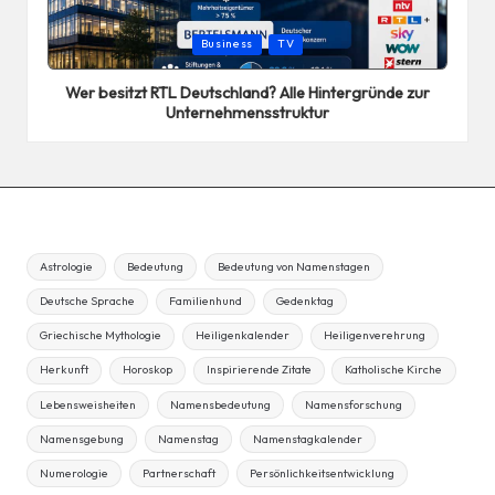
Posted
Business
TV
in
Wer besitzt RTL Deutschland? Alle Hintergründe zur
Unternehmensstruktur
Astrologie
Bedeutung
Bedeutung von Namenstagen
Deutsche Sprache
Familienhund
Gedenktag
Griechische Mythologie
Heiligenkalender
Heiligenverehrung
Herkunft
Horoskop
Inspirierende Zitate
Katholische Kirche
Lebensweisheiten
Namensbedeutung
Namensforschung
Namensgebung
Namenstag
Namenstagkalender
Numerologie
Partnerschaft
Persönlichkeitsentwicklung