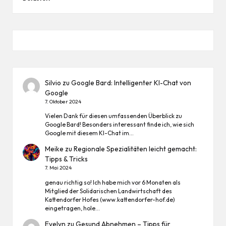
Silvio
zu
Google Bard: Intelligenter KI-Chat von
Google
7. Oktober 2024
Vielen Dank für diesen umfassenden Überblick zu
Google Bard! Besonders interessant finde ich, wie sich
Google mit diesem KI-Chat im…
Meike
zu
Regionale Spezialitäten leicht gemacht:
Tipps & Tricks
7. Mai 2024
genau richtig so! Ich habe mich vor 6 Monaten als
Mitglied der Solidarischen Landwirtschaft des
Kattendorfer Hofes (www.kattendorfer-hof.de)
eingetragen, hole…
Evelyn
zu
Gesund Abnehmen – Tipps für