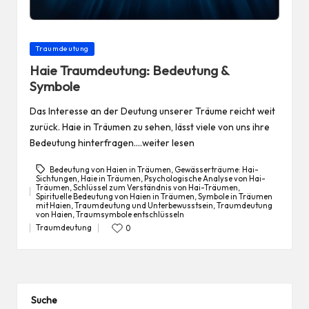
Posted
Traumdeutung
in
Haie Traumdeutung: Bedeutung &
Symbole
Das Interesse an der Deutung unserer Träume reicht weit
zurück. Haie in Träumen zu sehen, lässt viele von uns ihre
Bedeutung hinterfragen.…weiter lesen
Bedeutung von Haien in Träumen
,
Gewässerträume: Hai-
Sichtungen
,
Haie in Träumen
,
Psychologische Analyse von Hai-
Träumen
,
Schlüssel zum Verständnis von Hai-Träumen
,
Spirituelle Bedeutung von Haien in Träumen
,
Symbole in Träumen
Tags:
mit Haien
,
Traumdeutung und Unterbewusstsein
,
Traumdeutung
von Haien
,
Traumsymbole entschlüsseln
Traumdeutung
0
Posted
in
Suche