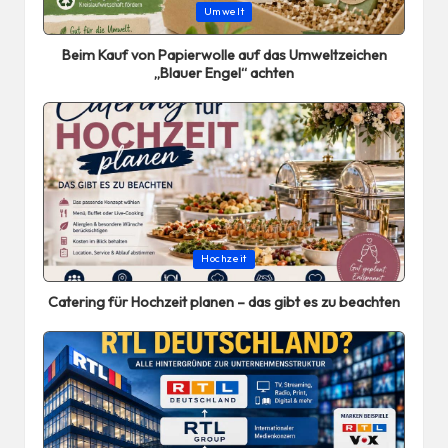
Posted
Umwelt
in
Beim Kauf von Papierwolle auf das Umweltzeichen
„Blauer Engel“ achten
Posted
Hochzeit
in
Catering für Hochzeit planen – das gibt es zu beachten