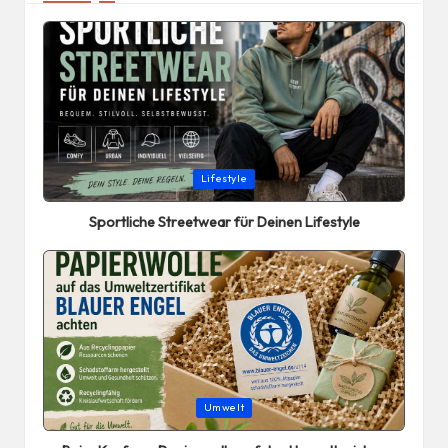
Posted
Lifestyle
in
Sportliche Streetwear für Deinen Lifestyle
Posted
Umwelt
in