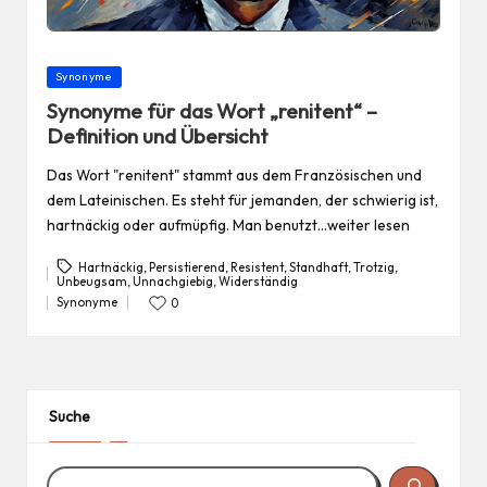
Posted
Synonyme
in
Synonyme für das Wort „renitent“ –
Definition und Übersicht
Das Wort "renitent" stammt aus dem Französischen und
dem Lateinischen. Es steht für jemanden, der schwierig ist,
hartnäckig oder aufmüpfig. Man benutzt…weiter lesen
Hartnäckig
,
Persistierend
,
Resistent
,
Standhaft
,
Trotzig
,
Unbeugsam
,
Unnachgiebig
,
Widerständig
Tags:
Synonyme
0
Posted
in
Suche