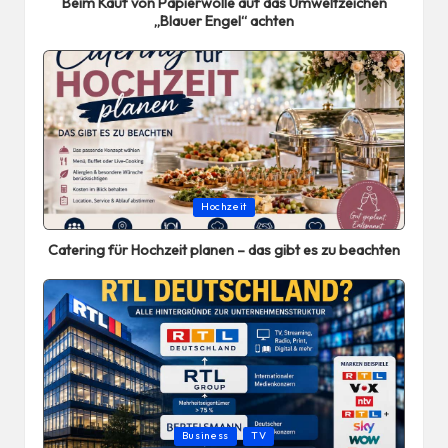
Beim Kauf von Papierwolle auf das Umweltzeichen
„Blauer Engel“ achten
Posted
Hochzeit
in
Catering für Hochzeit planen – das gibt es zu beachten
Posted
Business
TV