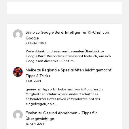
Silvio
zu
Google Bard: Intelligenter KI-Chat von
Google
7. Oktober 2024
Vielen Dank für diesen umfassenden Überblick zu
Google Bard! Besonders interessant finde ich, wie sich
Google mit diesem KI-Chat im…
Meike
zu
Regionale Spezialitäten leicht gemacht:
Tipps & Tricks
7. Mai 2024
genau richtig so! Ich habe mich vor 6 Monaten als
Mitglied der Solidarischen Landwirtschaft des
Kattendorfer Hofes (www.kattendorfer-hof.de)
eingetragen, hole…
Evelyn
zu
Gesund Abnehmen – Tipps für
Übergewichtige
18. April 2024