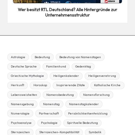
in
Wer besitzt RTL Deutschland? Alle Hintergründe zur
Unternehmensstruktur
Astrologie
Bedeutung
Bedeutung von Namenstagen
Deutsche Sprache
Familienhund
Gedenktag
Griechische Mythologie
Heiligenkalender
Heiligenverehrung
Herkunft
Horoskop
Inspirierende Zitate
Katholische Kirche
Lebensweisheiten
Namensbedeutung
Namensforschung
Namensgebung
Namenstag
Namenstagkalender
Numerologie
Partnerschaft
Persönlichkeitsentwicklung
Psychoanalyse
Psychologie
Spirituelle Bedeutung
Sternzeichen
Sternzeichen-Kompatibilität
Symbolik