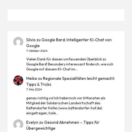
Silvio
zu
Google Bard: Intelligenter KI-Chat von
Google
7. Oktober 2024
Vielen Dank für diesen umfassenden Überblick zu
Google Bard! Besonders interessant finde ich, wie sich
Google mit diesem KI-Chat im…
Meike
zu
Regionale Spezialitäten leicht gemacht:
Tipps & Tricks
7. Mai 2024
genau richtig so! Ich habe mich vor 6 Monaten als
Mitglied der Solidarischen Landwirtschaft des
Kattendorfer Hofes (www.kattendorfer-hof.de)
eingetragen, hole…
Evelyn
zu
Gesund Abnehmen – Tipps für
Übergewichtige