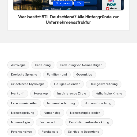
Posted
Business
TV
in
Wer besitzt RTL Deutschland? Alle Hintergründe zur
Unternehmensstruktur
Astrologie
Bedeutung
Bedeutung von Namenstagen
Deutsche Sprache
Familienhund
Gedenktag
Griechische Mythologie
Heiligenkalender
Heiligenverehrung
Herkunft
Horoskop
Inspirierende Zitate
Katholische Kirche
Lebensweisheiten
Namensbedeutung
Namensforschung
Namensgebung
Namenstag
Namenstagkalender
Numerologie
Partnerschaft
Persönlichkeitsentwicklung
Psychoanalyse
Psychologie
Spirituelle Bedeutung