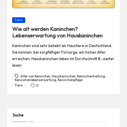
Posted
Tiere
in
Wie alt werden Kaninchen?
Lebenserwartung von Hauskaninchen
Kaninchen sind sehr beliebt als Haustiere in Deutschland.
Sie können, bei sorgfältiger Fürsorge, ein hohes Alter
erreichen. Hauskaninchen leben im Durchschnitt 8…weiter
lesen
Alter von Kaninchen
,
Hauskaninchen
,
Kaninchenhaltung
,
Kaninchenlebenserwartung
,
Kaninchenpflege
Tags:
Tiere
0
Posted
in
Suche