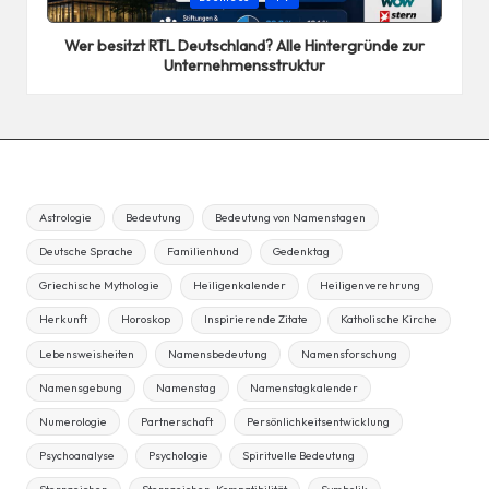
in
Wer besitzt RTL Deutschland? Alle Hintergründe zur
Unternehmensstruktur
Astrologie
Bedeutung
Bedeutung von Namenstagen
Deutsche Sprache
Familienhund
Gedenktag
Griechische Mythologie
Heiligenkalender
Heiligenverehrung
Herkunft
Horoskop
Inspirierende Zitate
Katholische Kirche
Lebensweisheiten
Namensbedeutung
Namensforschung
Namensgebung
Namenstag
Namenstagkalender
Numerologie
Partnerschaft
Persönlichkeitsentwicklung
Psychoanalyse
Psychologie
Spirituelle Bedeutung