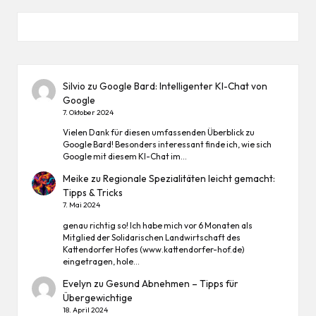
Silvio
zu
Google Bard: Intelligenter KI-Chat von
Google
7. Oktober 2024
Vielen Dank für diesen umfassenden Überblick zu
Google Bard! Besonders interessant finde ich, wie sich
Google mit diesem KI-Chat im…
Meike
zu
Regionale Spezialitäten leicht gemacht:
Tipps & Tricks
7. Mai 2024
genau richtig so! Ich habe mich vor 6 Monaten als
Mitglied der Solidarischen Landwirtschaft des
Kattendorfer Hofes (www.kattendorfer-hof.de)
eingetragen, hole…
Evelyn
zu
Gesund Abnehmen – Tipps für
Übergewichtige
18. April 2024