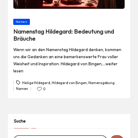
Posted
Namen
in
Namenstag Hildegard: Bedeutung und
Bräuche
Wenn wir an den Namenstag Hildegard denken, kommen
uns die Gedanken an eine bemerkenswerte Frau voller
Weisheit und Inspiration. Hildegard von Bingen,…weiter
lesen
Heilige Hildegard
,
Hildegard von Bingen
,
Namensgebung
Tags:
Namen
0
Posted
in
Suche