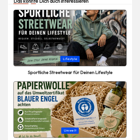
Das könnte Dich auch interessieren
Posted
Lifestyle
in
Sportliche Streetwear für Deinen Lifestyle
Posted
Umwelt
in