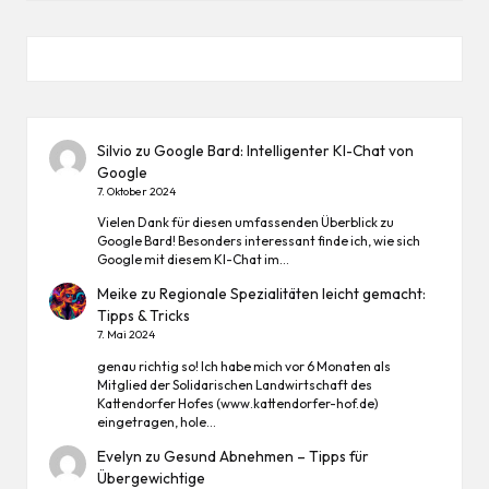
Silvio
zu
Google Bard: Intelligenter KI-Chat von
Google
7. Oktober 2024
Vielen Dank für diesen umfassenden Überblick zu
Google Bard! Besonders interessant finde ich, wie sich
Google mit diesem KI-Chat im…
Meike
zu
Regionale Spezialitäten leicht gemacht:
Tipps & Tricks
7. Mai 2024
genau richtig so! Ich habe mich vor 6 Monaten als
Mitglied der Solidarischen Landwirtschaft des
Kattendorfer Hofes (www.kattendorfer-hof.de)
eingetragen, hole…
Evelyn
zu
Gesund Abnehmen – Tipps für
Übergewichtige