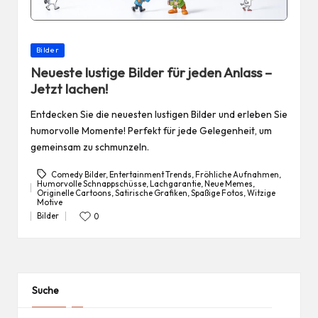
Posted
Bilder
in
Neueste lustige Bilder für jeden Anlass –
Jetzt lachen!
Entdecken Sie die neuesten lustigen Bilder und erleben Sie
humorvolle Momente! Perfekt für jede Gelegenheit, um
gemeinsam zu schmunzeln.
Comedy Bilder
,
Entertainment Trends
,
Fröhliche Aufnahmen
,
Humorvolle Schnappschüsse
,
Lachgarantie
,
Neue Memes
,
Originelle Cartoons
,
Satirische Grafiken
,
Spaßige Fotos
,
Witzige
Tags:
Motive
Bilder
0
Posted
in
Suche