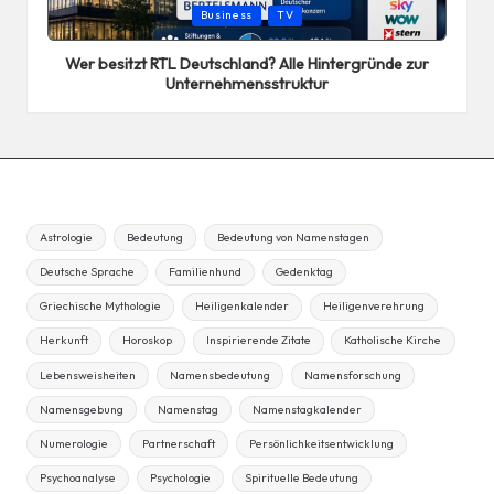
Posted
Business
TV
in
Wer besitzt RTL Deutschland? Alle Hintergründe zur
Unternehmensstruktur
Astrologie
Bedeutung
Bedeutung von Namenstagen
Deutsche Sprache
Familienhund
Gedenktag
Griechische Mythologie
Heiligenkalender
Heiligenverehrung
Herkunft
Horoskop
Inspirierende Zitate
Katholische Kirche
Lebensweisheiten
Namensbedeutung
Namensforschung
Namensgebung
Namenstag
Namenstagkalender
Numerologie
Partnerschaft
Persönlichkeitsentwicklung
Psychoanalyse
Psychologie
Spirituelle Bedeutung