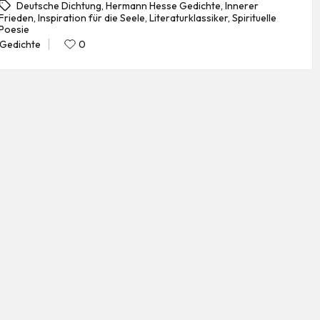
Deutsche Dichtung
,
Hermann Hesse Gedichte
,
Innerer
Frieden
,
Inspiration für die Seele
,
Literaturklassiker
,
Spirituelle
gs:
Poesie
Gedichte
0
Posted
in