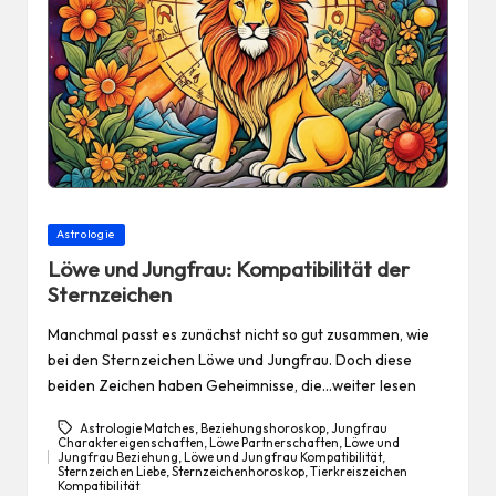
Posted
Astrologie
in
Löwe und Jungfrau: Kompatibilität der
Sternzeichen
Manchmal passt es zunächst nicht so gut zusammen, wie
bei den Sternzeichen Löwe und Jungfrau. Doch diese
beiden Zeichen haben Geheimnisse, die…weiter lesen
Astrologie Matches
,
Beziehungshoroskop
,
Jungfrau
Charaktereigenschaften
,
Löwe Partnerschaften
,
Löwe und
Jungfrau Beziehung
,
Löwe und Jungfrau Kompatibilität
,
Tags:
Sternzeichen Liebe
,
Sternzeichenhoroskop
,
Tierkreiszeichen
Kompatibilität