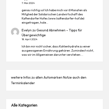
7. Mai 2024
genau richtig so! Ich habe mich vor 6 Monaten als
Mitglied der Solidarischen Landwirtschaft des
Kattendorfer Hofes (www.kattendorfer-hof.de)
eingetragen, hole…
Evelyn
zu
Gesund Abnehmen – Tipps für
Übergewichtige
18. April 2024
Ich bin mir nicht sicher, dass Kohlenhydrate zu einer
ausgewogenen Ernährung gehören. Zumindest nicht,
was wir im Allgemeinen darunter verstehen:…
weitere Infos zu allen
Automarken
Nutze auch den
Terminkalender
Alle Kategorien