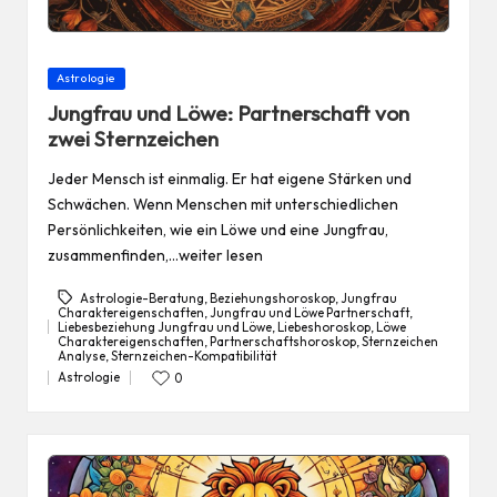
Posted
Astrologie
in
Jungfrau und Löwe: Partnerschaft von
zwei Sternzeichen
Jeder Mensch ist einmalig. Er hat eigene Stärken und
Schwächen. Wenn Menschen mit unterschiedlichen
Persönlichkeiten, wie ein Löwe und eine Jungfrau,
zusammenfinden,…weiter lesen
Astrologie-Beratung
,
Beziehungshoroskop
,
Jungfrau
Charaktereigenschaften
,
Jungfrau und Löwe Partnerschaft
,
Liebesbeziehung Jungfrau und Löwe
,
Liebeshoroskop
,
Löwe
Tags:
Charaktereigenschaften
,
Partnerschaftshoroskop
,
Sternzeichen
Analyse
,
Sternzeichen-Kompatibilität
Astrologie
0
Posted
in