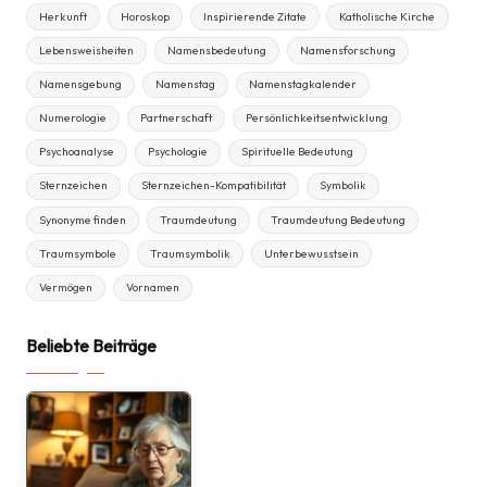
Herkunft
Horoskop
Inspirierende Zitate
Katholische Kirche
Lebensweisheiten
Namensbedeutung
Namensforschung
Namensgebung
Namenstag
Namenstagkalender
Numerologie
Partnerschaft
Persönlichkeitsentwicklung
Psychoanalyse
Psychologie
Spirituelle Bedeutung
Sternzeichen
Sternzeichen-Kompatibilität
Symbolik
Synonyme finden
Traumdeutung
Traumdeutung Bedeutung
Traumsymbole
Traumsymbolik
Unterbewusstsein
Vermögen
Vornamen
Beliebte Beiträge