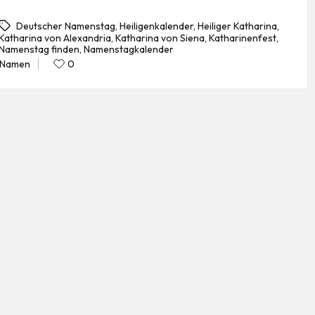
Deutscher Namenstag
,
Heiligenkalender
,
Heiliger Katharina
,
Katharina von Alexandria
,
Katharina von Siena
,
Katharinenfest
,
gs:
Namenstag finden
,
Namenstagkalender
Namen
0
Posted
in