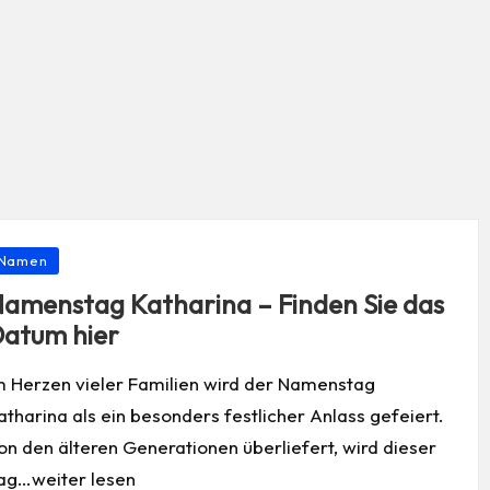
osted
Namen
amenstag Katharina – Finden Sie das
atum hier
m Herzen vieler Familien wird der Namenstag
atharina als ein besonders festlicher Anlass gefeiert.
on den älteren Generationen überliefert, wird dieser
ag…weiter lesen