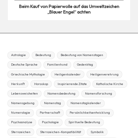
Beim Kauf von Papierwolle auf das Umweltzeichen
„Blauer Engel“ achten
Astrologie
Bedeutung
Bedeutung von Namenstagen
Deutsche Sprache
Familienhund
Gedenktag
Griechische Mythologie
Heiligenkalender
Heiligenverehrung
Herkunft
Horoskop
Inspirierende Zitate
Katholische Kirche
Lebensweisheiten
Namensbedeutung
Namensforschung
Namensgebung
Namenstag
Namenstagkalender
Numerologie
Partnerschaft
Persönlichkeitsentwicklung
Psychoanalyse
Psychologie
Spirituelle Bedeutung
Sternzeichen
Sternzeichen-Kompatibilität
Symbolik