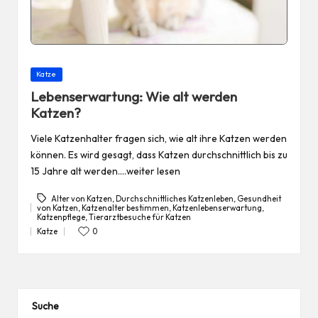
Posted
Katze
in
Lebenserwartung: Wie alt werden
Katzen?
Viele Katzenhalter fragen sich, wie alt ihre Katzen werden
können. Es wird gesagt, dass Katzen durchschnittlich bis zu
15 Jahre alt werden.…weiter lesen
Alter von Katzen
,
Durchschnittliches Katzenleben
,
Gesundheit
von Katzen
,
Katzenalter bestimmen
,
Katzenlebenserwartung
,
Tags:
Katzenpflege
,
Tierarztbesuche für Katzen
Katze
0
Posted
in
Suche