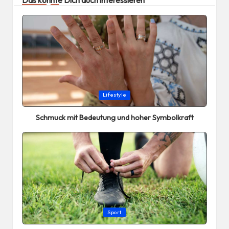
Posted
Lifestyle
in
Schmuck mit Bedeutung und hoher Symbolkraft
Posted
Sport
in