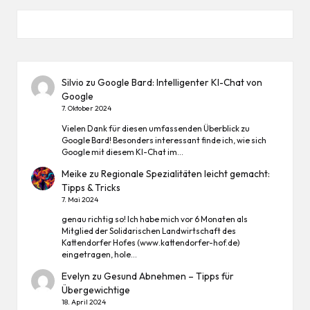
Silvio
zu
Google Bard: Intelligenter KI-Chat von
Google
7. Oktober 2024
Vielen Dank für diesen umfassenden Überblick zu
Google Bard! Besonders interessant finde ich, wie sich
Google mit diesem KI-Chat im…
Meike
zu
Regionale Spezialitäten leicht gemacht:
Tipps & Tricks
7. Mai 2024
genau richtig so! Ich habe mich vor 6 Monaten als
Mitglied der Solidarischen Landwirtschaft des
Kattendorfer Hofes (www.kattendorfer-hof.de)
eingetragen, hole…
Evelyn
zu
Gesund Abnehmen – Tipps für
Übergewichtige
18. April 2024