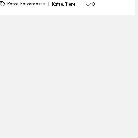
gs:
Katze
,
Tiere
0
Katze
,
Katzenrasse
Posted
in