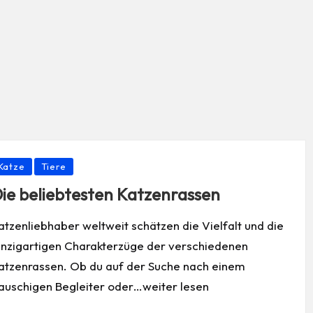
osted
Katze
Tiere
ie beliebtesten Katzenrassen
atzenliebhaber weltweit schätzen die Vielfalt und die
inzigartigen Charakterzüge der verschiedenen
atzenrassen. Ob du auf der Suche nach einem
lauschigen Begleiter oder…weiter lesen