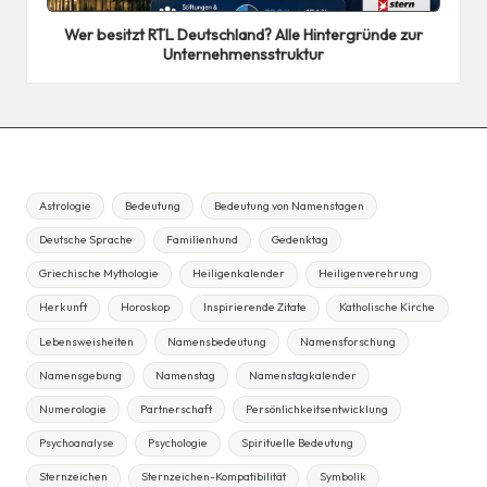
in
Wer besitzt RTL Deutschland? Alle Hintergründe zur
Unternehmensstruktur
Astrologie
Bedeutung
Bedeutung von Namenstagen
Deutsche Sprache
Familienhund
Gedenktag
Griechische Mythologie
Heiligenkalender
Heiligenverehrung
Herkunft
Horoskop
Inspirierende Zitate
Katholische Kirche
Lebensweisheiten
Namensbedeutung
Namensforschung
Namensgebung
Namenstag
Namenstagkalender
Numerologie
Partnerschaft
Persönlichkeitsentwicklung
Psychoanalyse
Psychologie
Spirituelle Bedeutung
Sternzeichen
Sternzeichen-Kompatibilität
Symbolik