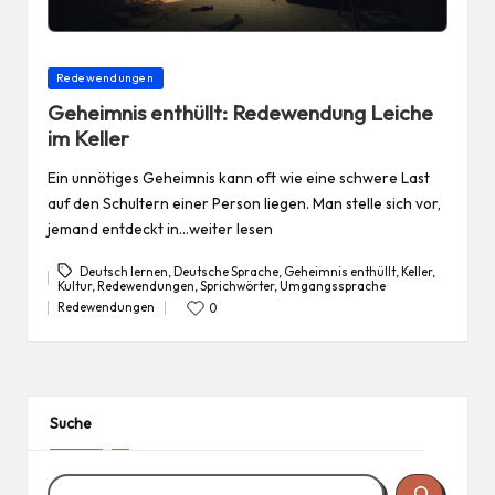
Posted
Redewendungen
in
Geheimnis enthüllt: Redewendung Leiche
im Keller
Ein unnötiges Geheimnis kann oft wie eine schwere Last
auf den Schultern einer Person liegen. Man stelle sich vor,
jemand entdeckt in…weiter lesen
Deutsch lernen
,
Deutsche Sprache
,
Geheimnis enthüllt
,
Keller
,
Kultur
,
Redewendungen
,
Sprichwörter
,
Umgangssprache
Tags:
Redewendungen
0
Posted
in
Suche