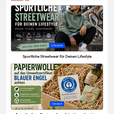
Posted
Lifestyle
in
Sportliche Streetwear für Deinen Lifestyle
Posted
Umwelt
in