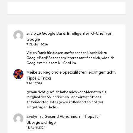
Silvio
zu
Google Bard: Intelligenter KI-Chat von
Google
7. Oktober 2024
Vielen Dank für diesen umfassenden Überblick zu
Google Bard! Besonders interessant finde ich, wie sich
Google mit diesem KI-Chat im…
Meike
zu
Regionale Spezialitäten leicht gemacht:
Tipps & Tricks
7. Mai 2024
genau richtig so! Ich habe mich vor 6 Monaten als
Mitglied der Solidarischen Landwirtschaft des
Kattendorfer Hofes (www.kattendorfer-hof.de)
eingetragen, hole…
Evelyn
zu
Gesund Abnehmen – Tipps für
Übergewichtige
18. April 2024