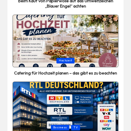
Beim Kauf von Papierwolle auf das Umweltzeichen
„Blauer Engel“ achten
Posted
Hochzeit
in
Catering für Hochzeit planen – das gibt es zu beachten
Posted
Business
TV