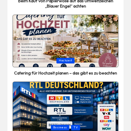
Beim Kauf von Papierwolle auf das Umweltzeichen
„Blauer Engel“ achten
Posted
Hochzeit
in
Catering für Hochzeit planen – das gibt es zu beachten
Posted
Business
TV