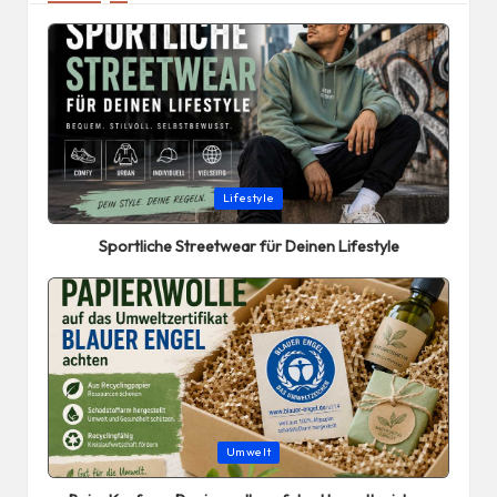
Posted
Lifestyle
in
Sportliche Streetwear für Deinen Lifestyle
Posted
Umwelt
in