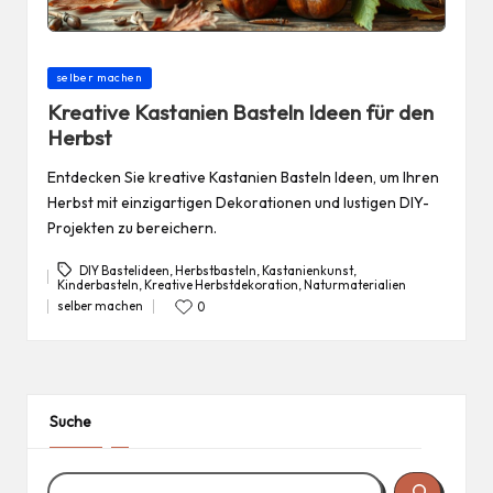
Posted
selber machen
in
Kreative Kastanien Basteln Ideen für den
Herbst
Entdecken Sie kreative Kastanien Basteln Ideen, um Ihren
Herbst mit einzigartigen Dekorationen und lustigen DIY-
Projekten zu bereichern.
DIY Bastelideen
,
Herbstbasteln
,
Kastanienkunst
,
Kinderbasteln
,
Kreative Herbstdekoration
,
Naturmaterialien
Tags:
selber machen
0
Posted
in
Suche