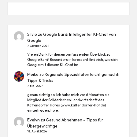
Silvio
zu
Google Bard: Intelligenter KI-Chat von
Google
7. Oktober 2024
Vielen Dank für diesen umfassenden Überblick zu
Google Bard! Besonders interessant finde ich, wie sich
Google mit diesem KI-Chat im…
Meike
zu
Regionale Spezialitäten leicht gemacht:
Tipps & Tricks
7. Mai 2024
genau richtig so! Ich habe mich vor 6 Monaten als
Mitglied der Solidarischen Landwirtschaft des
Kattendorfer Hofes (www.kattendorfer-hof.de)
eingetragen, hole…
Evelyn
zu
Gesund Abnehmen – Tipps für
Übergewichtige
18. April 2024