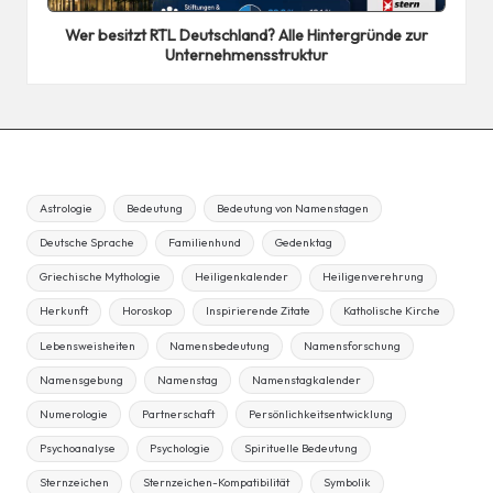
in
Wer besitzt RTL Deutschland? Alle Hintergründe zur
Unternehmensstruktur
Astrologie
Bedeutung
Bedeutung von Namenstagen
Deutsche Sprache
Familienhund
Gedenktag
Griechische Mythologie
Heiligenkalender
Heiligenverehrung
Herkunft
Horoskop
Inspirierende Zitate
Katholische Kirche
Lebensweisheiten
Namensbedeutung
Namensforschung
Namensgebung
Namenstag
Namenstagkalender
Numerologie
Partnerschaft
Persönlichkeitsentwicklung
Psychoanalyse
Psychologie
Spirituelle Bedeutung
Sternzeichen
Sternzeichen-Kompatibilität
Symbolik