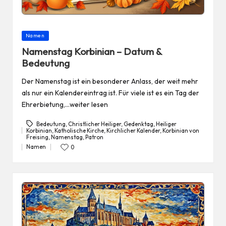
Posted
Namen
in
Namenstag Korbinian – Datum &
Bedeutung
Der Namenstag ist ein besonderer Anlass, der weit mehr
als nur ein Kalendereintrag ist. Für viele ist es ein Tag der
Ehrerbietung,…weiter lesen
Bedeutung
,
Christlicher Heiliger
,
Gedenktag
,
Heiliger
Korbinian
,
Katholische Kirche
,
Kirchlicher Kalender
,
Korbinian von
Tags:
Freising
,
Namenstag
,
Patron
Namen
0
Posted
in