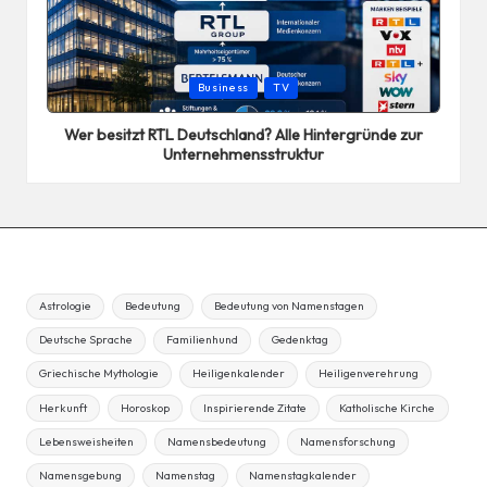
Posted
Business
TV
in
Wer besitzt RTL Deutschland? Alle Hintergründe zur
Unternehmensstruktur
Astrologie
Bedeutung
Bedeutung von Namenstagen
Deutsche Sprache
Familienhund
Gedenktag
Griechische Mythologie
Heiligenkalender
Heiligenverehrung
Herkunft
Horoskop
Inspirierende Zitate
Katholische Kirche
Lebensweisheiten
Namensbedeutung
Namensforschung
Namensgebung
Namenstag
Namenstagkalender