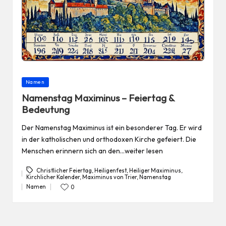
Posted
Namen
in
Namenstag Maximinus – Feiertag &
Bedeutung
Der Namenstag Maximinus ist ein besonderer Tag. Er wird
in der katholischen und orthodoxen Kirche gefeiert. Die
Menschen erinnern sich an den…weiter lesen
Christlicher Feiertag
,
Heiligenfest
,
Heiliger Maximinus
,
Kirchlicher Kalender
,
Maximinus von Trier
,
Namenstag
Tags:
Namen
0
Posted
in