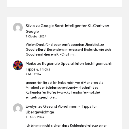
Silvio
zu
Google Bard: Intelligenter KI-Chat von
Google
7. Oktober 2024
Vielen Dank für diesen umfassenden Überblick zu
Google Bard! Besonders interessant finde ich, wie sich
Google mit diesem KI-Chat im…
Meike
zu
Regionale Spezialitäten leicht gemacht:
Tipps & Tricks
7. Mai 2024
genau richtig so! Ich habe mich vor 6 Monaten als
Mitglied der Solidarischen Landwirtschaft des
Kattendorfer Hofes (www.kattendorfer-hof.de)
eingetragen, hole…
Evelyn
zu
Gesund Abnehmen – Tipps für
Übergewichtige
18. April 2024
Ich bin mir nicht sicher, dass Kohlenhydrate zu einer