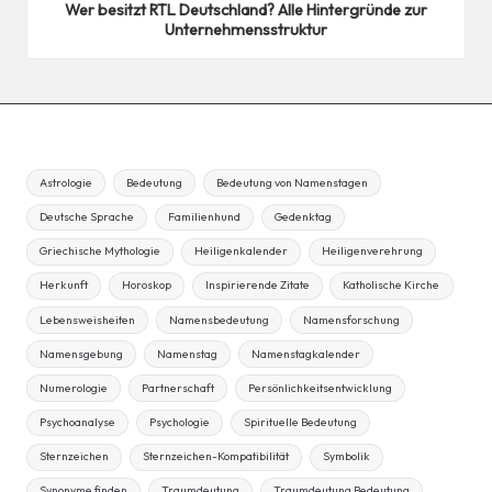
Wer besitzt RTL Deutschland? Alle Hintergründe zur
Unternehmensstruktur
Astrologie
Bedeutung
Bedeutung von Namenstagen
Deutsche Sprache
Familienhund
Gedenktag
Griechische Mythologie
Heiligenkalender
Heiligenverehrung
Herkunft
Horoskop
Inspirierende Zitate
Katholische Kirche
Lebensweisheiten
Namensbedeutung
Namensforschung
Namensgebung
Namenstag
Namenstagkalender
Numerologie
Partnerschaft
Persönlichkeitsentwicklung
Psychoanalyse
Psychologie
Spirituelle Bedeutung
Sternzeichen
Sternzeichen-Kompatibilität
Symbolik
Synonyme finden
Traumdeutung
Traumdeutung Bedeutung