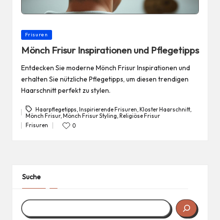
Posted
Frisuren
in
Mönch Frisur Inspirationen und Pflegetipps
Entdecken Sie moderne Mönch Frisur Inspirationen und
erhalten Sie nützliche Pflegetipps, um diesen trendigen
Haarschnitt perfekt zu stylen.
Haarpflegetipps
,
Inspirierende Frisuren
,
Kloster Haarschnitt
,
Mönch Frisur
,
Mönch Frisur Styling
,
Religiöse Frisur
Tags:
Frisuren
0
Posted
in
Suche