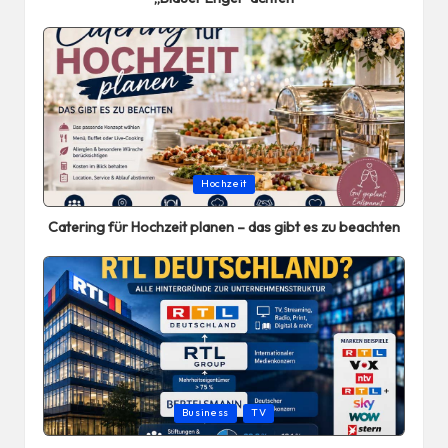
Posted
Hochzeit
in
Catering für Hochzeit planen – das gibt es zu beachten
Posted
Business
TV
in