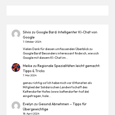
Silvio
zu
Google Bard: Intelligenter KI-Chat von
Google
7. Oktober 2024
Vielen Dank für diesen umfassenden Überblick zu
Google Bard! Besonders interessant finde ich, wie sich
Google mit diesem KI-Chat im…
Meike
zu
Regionale Spezialitäten leicht gemacht:
Tipps & Tricks
7. Mai 2024
genau richtig so! Ich habe mich vor 6 Monaten als
Mitglied der Solidarischen Landwirtschaft des
Kattendorfer Hofes (www.kattendorfer-hof.de)
eingetragen, hole…
Evelyn
zu
Gesund Abnehmen – Tipps für
Übergewichtige
18. April 2024