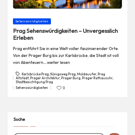
Posted
Sehenswürdigkeiten
in
Prag Sehenswürdigkeiten – Unvergesslich
Erleben
Prag entführt Sie in eine Welt voller faszinierender Orte.
Von der Prager Burg bis zur Karlsbrücke, die Stadt ist voll
von Abenteuern.…weiter lesen
Karlsbrücke Prag
,
Königsweg Prag
,
Moldauufer
,
Prag
Altstadt
,
Prager Architektur
,
Prager Burg
,
Prager Rathausuhr
,
Tags:
Stadtbesichtigung Prag
Sehenswürdigkeiten
0
Posted
in
Suche