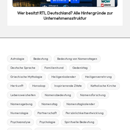
Business
TV
in
Wer besitzt RTL Deutschland? Alle Hintergründe zur
Unternehmensstruktur
Astrologie
Bedeutung
Bedeutung von Namenstagen
Deutsche Sprache
Familienhund
Gedenktag
Griechische Mythologie
Heiligenkalender
Heiligenverehrung
Herkunft
Horoskop
Inspirierende Zitate
Katholische Kirche
Lebensweisheiten
Namensbedeutung
Namensforschung
Namensgebung
Namenstag
Namenstagkalender
Numerologie
Partnerschaft
Persönlichkeitsentwicklung
Psychoanalyse
Psychologie
Spirituelle Bedeutung