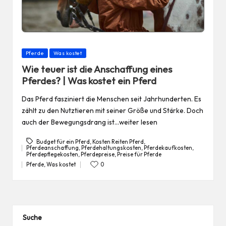
Posted
Pferde
Was kostet
in
Wie teuer ist die Anschaffung eines
Pferdes? | Was kostet ein Pferd
Das Pferd fasziniert die Menschen seit Jahrhunderten. Es
zählt zu den Nutztieren mit seiner Größe und Stärke. Doch
auch der Bewegungsdrang ist…weiter lesen
Budget für ein Pferd
,
Kosten Reiten Pferd
,
Pferdeanschaffung
,
Pferdehaltungskosten
,
Pferdekaufkosten
,
Tags:
Pferdepflegekosten
,
Pferdepreise
,
Preise für Pferde
Pferde
,
Was kostet
0
Posted
in
Suche