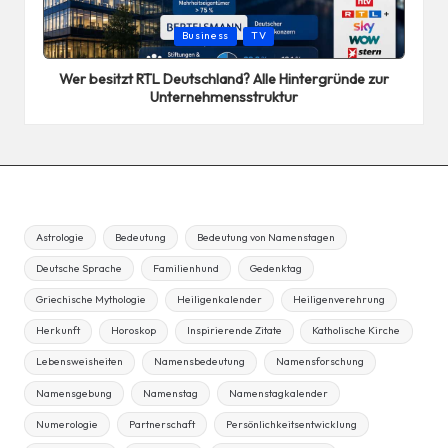
Posted
Business
TV
in
Wer besitzt RTL Deutschland? Alle Hintergründe zur
Unternehmensstruktur
Astrologie
Bedeutung
Bedeutung von Namenstagen
Deutsche Sprache
Familienhund
Gedenktag
Griechische Mythologie
Heiligenkalender
Heiligenverehrung
Herkunft
Horoskop
Inspirierende Zitate
Katholische Kirche
Lebensweisheiten
Namensbedeutung
Namensforschung
Namensgebung
Namenstag
Namenstagkalender
Numerologie
Partnerschaft
Persönlichkeitsentwicklung