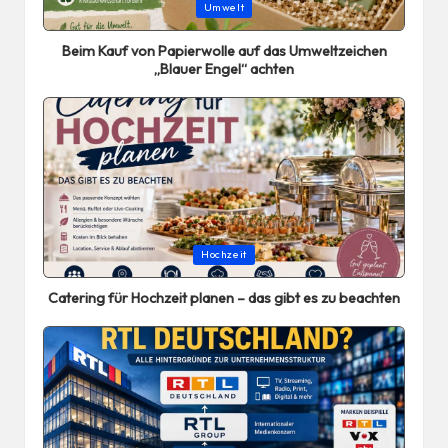
Posted
Umwelt
in
Beim Kauf von Papierwolle auf das Umweltzeichen
„Blauer Engel“ achten
Posted
Hochzeit
in
Catering für Hochzeit planen – das gibt es zu beachten