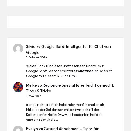
Silvio
zu
Google Bard: Intelligenter KI-Chat von
Google
7. Oktober 2024
Vielen Dank für diesen umfassenden Überblick zu
Google Bard! Besonders interessant finde ich, wie sich
Google mit diesem KI-Chat im…
Meike
zu
Regionale Spezialitäten leicht gemacht:
Tipps & Tricks
7. Mai 2024
genau richtig so! Ich habe mich vor 6 Monaten als
Mitglied der Solidarischen Landwirtschaft des
Kattendorfer Hofes (www.kattendorfer-hof.de)
eingetragen, hole…
Evelyn
zu
Gesund Abnehmen – Tipps für