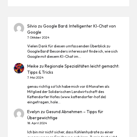
Silvio
zu
Google Bard: Intelligenter KI-Chat von
Google
7. Oktober 2024
Vielen Dank für diesen umfassenden Überblick zu
Google Bard! Besonders interessant finde ich, wie sich
Google mit diesem KI-Chat im…
Meike
zu
Regionale Spezialitäten leicht gemacht:
Tipps & Tricks
7. Mai 2024
genau richtig so! Ich habe mich vor 6 Monaten als
Mitglied der Solidarischen Landwirtschaft des
Kattendorfer Hofes (www.kattendorfer-hof.de)
eingetragen, hole…
Evelyn
zu
Gesund Abnehmen – Tipps für
Übergewichtige
18. April 2024
Ich bin mir nicht sicher, dass Kohlenhydrate zu einer