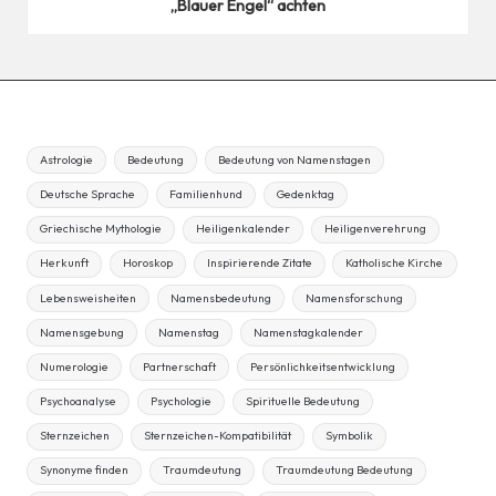
„Blauer Engel“ achten
Astrologie
Bedeutung
Bedeutung von Namenstagen
Deutsche Sprache
Familienhund
Gedenktag
Griechische Mythologie
Heiligenkalender
Heiligenverehrung
Herkunft
Horoskop
Inspirierende Zitate
Katholische Kirche
Lebensweisheiten
Namensbedeutung
Namensforschung
Namensgebung
Namenstag
Namenstagkalender
Numerologie
Partnerschaft
Persönlichkeitsentwicklung
Psychoanalyse
Psychologie
Spirituelle Bedeutung
Sternzeichen
Sternzeichen-Kompatibilität
Symbolik
Synonyme finden
Traumdeutung
Traumdeutung Bedeutung