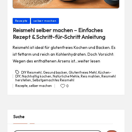
Posted
Rezepte
selber machen
in
Reismehl selber machen – Einfaches
Rezept & Schritt-für-Schritt Anleitung
Reismehl ist ideal für glutenfreies Kochen und Backen. Es
ist fettarm und reich an Kohlenhydraten. Doch Vorsicht:
Wegen des enthaltenen Arsens ist…weiter lesen
DIY Reismehl
,
Gesund backen
,
Glutenfreies Mehl
,
Küchen-
DIY
,
Nachhaltig kochen
,
Natürliche Mehle
,
Reis mahlen
,
Reismehl
Tags:
herstellen
,
Selbstgemachtes Reismehl
Rezepte
,
selber machen
0
Posted
in
Suche