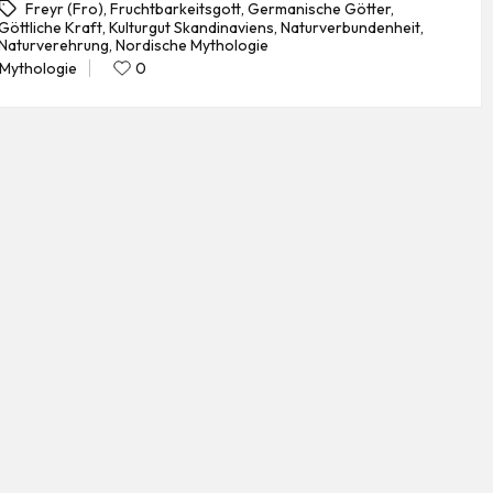
Freyr (Fro)
,
Fruchtbarkeitsgott
,
Germanische Götter
,
Göttliche Kraft
,
Kulturgut Skandinaviens
,
Naturverbundenheit
,
gs:
Naturverehrung
,
Nordische Mythologie
Mythologie
0
Posted
in