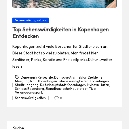
Posted
Sehenswürdigkeiten
in
Top Sehenswürdigkeiten in Kopenhagen
Entdecken
Kopenhagen zieht viele Besucher für Städtereisen an.
Diese Stadt hat so viel zu bieten. Man findet hier
Schlösser, Parks, Kanäle und Freizeitparks.Kultur…weiter
lesen
Dänemark Reiseziele
,
Dänische Architektur
,
Die kleine
Meerjungfrau
,
Kopenhagen Sehenswürdigkeiten
,
Kopenhagen
Stadtrundgang
,
Kulturhauptstadt Kopenhagen
,
Nyhavn Hafen
,
Tags:
Schloss Rosenborg
,
Skandinavische Hauptstadt
,
Tivoli
Vergnügungspark
Sehenswürdigkeiten
0
Posted
in
Suche