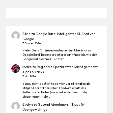
Silvio
zu
Google Bard: Intelligenter KI-Chat von
Google
7. Oktober 2024
Vielen Dank für diesen umfassenden Überblick zu
Google Bard! Besonders interessant finde ich, wie sich
Google mit diesem KI-Chat im…
Meike
zu
Regionale Spezialitäten leicht gemacht:
Tipps & Tricks
7. Mai 2024
genau richtig so! Ich habe mich vor 6 Monaten als
Mitglied der Solidarischen Landwirtschaft des
Kattendorfer Hofes (www.kattendorfer-hof.de)
eingetragen, hole…
Evelyn
zu
Gesund Abnehmen – Tipps für
Übergewichtige