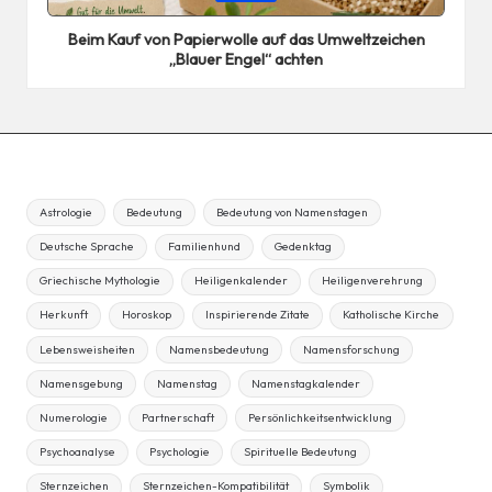
in
Beim Kauf von Papierwolle auf das Umweltzeichen
„Blauer Engel“ achten
Astrologie
Bedeutung
Bedeutung von Namenstagen
Deutsche Sprache
Familienhund
Gedenktag
Griechische Mythologie
Heiligenkalender
Heiligenverehrung
Herkunft
Horoskop
Inspirierende Zitate
Katholische Kirche
Lebensweisheiten
Namensbedeutung
Namensforschung
Namensgebung
Namenstag
Namenstagkalender
Numerologie
Partnerschaft
Persönlichkeitsentwicklung
Psychoanalyse
Psychologie
Spirituelle Bedeutung
Sternzeichen
Sternzeichen-Kompatibilität
Symbolik