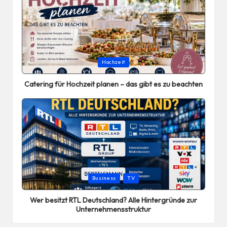
Posted
Hochzeit
in
Catering für Hochzeit planen – das gibt es zu beachten
Posted
Business
TV
in
Wer besitzt RTL Deutschland? Alle Hintergründe zur
Unternehmensstruktur