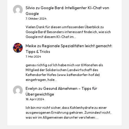
Silvio
zu
Google Bard: Intelligenter KI-Chat von
Google
7. Oktober 2024
Vielen Dank für diesen umfassenden Überblick zu
Google Bard! Besonders interessant finde ich, wie sich
Google mit diesem KI-Chat im…
Meike
zu
Regionale Spezialitäten leicht gemacht:
Tipps & Tricks
7. Mai 2024
genau richtig so! Ich habe mich vor 6 Monaten als
Mitglied der Solidarischen Landwirtschaft des
Kattendorfer Hofes (www.kattendorfer-hof.de)
eingetragen, hole…
Evelyn
zu
Gesund Abnehmen – Tipps für
Übergewichtige
18. April 2024
Ich bin mir nicht sicher, dass Kohlenhydrate zu einer
ausgewogenen Ernährung gehören. Zumindest nicht,
was wir im Allgemeinen darunter verstehen:…