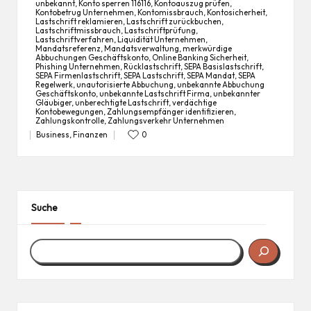
unbekannt
,
Konto sperren 116116
,
Kontoauszug prüfen
,
Kontobetrug Unternehmen
,
Kontomissbrauch
,
Kontosicherheit
,
Lastschrift reklamieren
,
Lastschrift zurückbuchen
,
Lastschriftmissbrauch
,
Lastschriftprüfung
,
Tags:
Lastschriftverfahren
,
Liquidität Unternehmen
,
Mandatsreferenz
,
Mandatsverwaltung
,
merkwürdige
Abbuchungen Geschäftskonto
,
Online Banking Sicherheit
,
Phishing Unternehmen
,
Rücklastschrift
,
SEPA Basislastschrift
,
SEPA Firmenlastschrift
,
SEPA Lastschrift
,
SEPA Mandat
,
SEPA
Regelwerk
,
unautorisierte Abbuchung
,
unbekannte Abbuchung
Geschäftskonto
,
unbekannte Lastschrift Firma
,
unbekannter
Gläubiger
,
unberechtigte Lastschrift
,
verdächtige
Kontobewegungen
,
Zahlungsempfänger identifizieren
,
Zahlungskontrolle
,
Zahlungsverkehr Unternehmen
Business
,
Finanzen
0
Posted
in
Suche