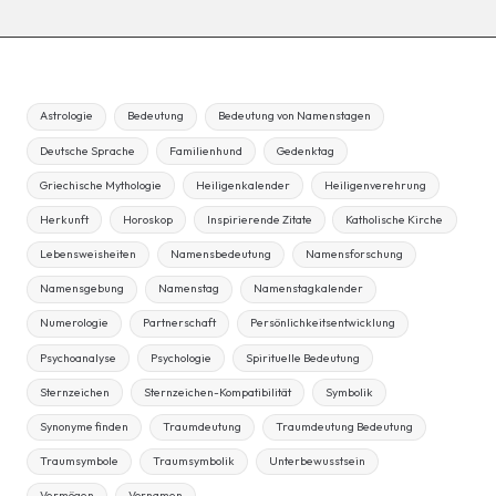
Astrologie
Bedeutung
Bedeutung von Namenstagen
Deutsche Sprache
Familienhund
Gedenktag
Griechische Mythologie
Heiligenkalender
Heiligenverehrung
Herkunft
Horoskop
Inspirierende Zitate
Katholische Kirche
Lebensweisheiten
Namensbedeutung
Namensforschung
Namensgebung
Namenstag
Namenstagkalender
Numerologie
Partnerschaft
Persönlichkeitsentwicklung
Psychoanalyse
Psychologie
Spirituelle Bedeutung
Sternzeichen
Sternzeichen-Kompatibilität
Symbolik
Synonyme finden
Traumdeutung
Traumdeutung Bedeutung
Traumsymbole
Traumsymbolik
Unterbewusstsein
Vermögen
Vornamen