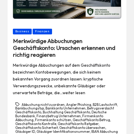
Posted
Business
Finanzen
in
Merkwürdige Abbuchungen
Geschäftskonto: Ursachen erkennen und
richtig reagieren
Merkwürdige Abbuchungen auf dem Geschäftskonto
bezeichnen Kontobewegungen, die sich keinem
bekannten Vorgang zuordnen lassen: kryptische
Verwendungszwecke, unbekannte Gläubiger oder
unerwartete Beträge, die…weiter lesen
Abbuchung nicht zuordnen
,
Angler Phishing
,
B2B Lastschrift
,
Bankbuchungstyp
,
Bankkonto Unternehmen
,
Betrugsverdacht
Geschäftskonto
,
Buchhaltung Geschäftskonto
,
Deutsche
Bundesbank
,
Finanzbetrug Unternehmen
,
Firmenkonto
Abbuchung
,
Firmenkonto schützen
,
Geschäftskonto Betrug
,
Geschäftskonto Kontrolle
,
Geschäftskonto Ratgeber
,
Geschäftskonto Sicherheit
,
Geschäftskonto überwachen
,
Gläubiger ID
,
Gläubiger Identifikationsnummer
,
IBAN Abbuchung