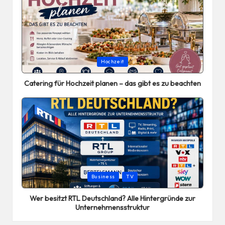
Posted
Hochzeit
in
Catering für Hochzeit planen – das gibt es zu beachten
Posted
Business
TV
in
Wer besitzt RTL Deutschland? Alle Hintergründe zur
Unternehmensstruktur