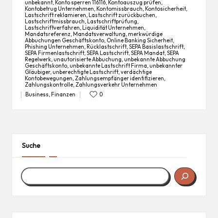
unbekannt
,
Konto sperren 116116
,
Kontoauszug prüfen
,
Kontobetrug Unternehmen
,
Kontomissbrauch
,
Kontosicherheit
,
Lastschrift reklamieren
,
Lastschrift zurückbuchen
,
Lastschriftmissbrauch
,
Lastschriftprüfung
,
Tags:
Lastschriftverfahren
,
Liquidität Unternehmen
,
Mandatsreferenz
,
Mandatsverwaltung
,
merkwürdige
Abbuchungen Geschäftskonto
,
Online Banking Sicherheit
,
Phishing Unternehmen
,
Rücklastschrift
,
SEPA Basislastschrift
,
SEPA Firmenlastschrift
,
SEPA Lastschrift
,
SEPA Mandat
,
SEPA
Regelwerk
,
unautorisierte Abbuchung
,
unbekannte Abbuchung
Geschäftskonto
,
unbekannte Lastschrift Firma
,
unbekannter
Gläubiger
,
unberechtigte Lastschrift
,
verdächtige
Kontobewegungen
,
Zahlungsempfänger identifizieren
,
Zahlungskontrolle
,
Zahlungsverkehr Unternehmen
Business
,
Finanzen
0
Posted
in
Suche