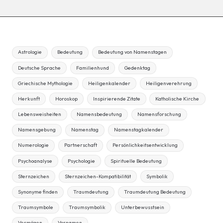
Astrologie
Bedeutung
Bedeutung von Namenstagen
Deutsche Sprache
Familienhund
Gedenktag
Griechische Mythologie
Heiligenkalender
Heiligenverehrung
Herkunft
Horoskop
Inspirierende Zitate
Katholische Kirche
Lebensweisheiten
Namensbedeutung
Namensforschung
Namensgebung
Namenstag
Namenstagkalender
Numerologie
Partnerschaft
Persönlichkeitsentwicklung
Psychoanalyse
Psychologie
Spirituelle Bedeutung
Sternzeichen
Sternzeichen-Kompatibilität
Symbolik
Synonyme finden
Traumdeutung
Traumdeutung Bedeutung
Traumsymbole
Traumsymbolik
Unterbewusstsein
Vermögen
Vornamen