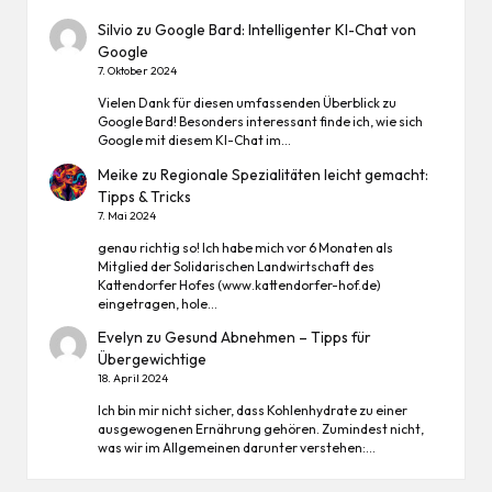
Silvio
zu
Google Bard: Intelligenter KI-Chat von
Google
7. Oktober 2024
Vielen Dank für diesen umfassenden Überblick zu
Google Bard! Besonders interessant finde ich, wie sich
Google mit diesem KI-Chat im…
Meike
zu
Regionale Spezialitäten leicht gemacht:
Tipps & Tricks
7. Mai 2024
genau richtig so! Ich habe mich vor 6 Monaten als
Mitglied der Solidarischen Landwirtschaft des
Kattendorfer Hofes (www.kattendorfer-hof.de)
eingetragen, hole…
Evelyn
zu
Gesund Abnehmen – Tipps für
Übergewichtige
18. April 2024
Ich bin mir nicht sicher, dass Kohlenhydrate zu einer
ausgewogenen Ernährung gehören. Zumindest nicht,
was wir im Allgemeinen darunter verstehen:…