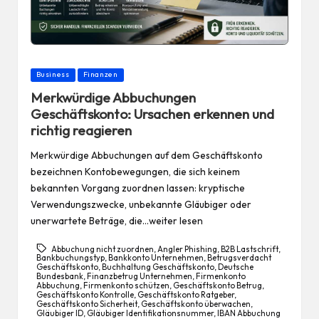
Posted
Business
Finanzen
in
Merkwürdige Abbuchungen
Geschäftskonto: Ursachen erkennen und
richtig reagieren
Merkwürdige Abbuchungen auf dem Geschäftskonto
bezeichnen Kontobewegungen, die sich keinem
bekannten Vorgang zuordnen lassen: kryptische
Verwendungszwecke, unbekannte Gläubiger oder
unerwartete Beträge, die…weiter lesen
Abbuchung nicht zuordnen
,
Angler Phishing
,
B2B Lastschrift
,
Bankbuchungstyp
,
Bankkonto Unternehmen
,
Betrugsverdacht
Geschäftskonto
,
Buchhaltung Geschäftskonto
,
Deutsche
Bundesbank
,
Finanzbetrug Unternehmen
,
Firmenkonto
Abbuchung
,
Firmenkonto schützen
,
Geschäftskonto Betrug
,
Geschäftskonto Kontrolle
,
Geschäftskonto Ratgeber
,
Geschäftskonto Sicherheit
,
Geschäftskonto überwachen
,
Gläubiger ID
,
Gläubiger Identifikationsnummer
,
IBAN Abbuchung