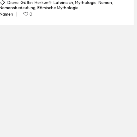
Diana
,
Göttin
,
Herkunft
,
Lateinisch
,
Mythologie
,
Namen
,
Namensbedeutung
,
Römische Mythologie
gs:
Namen
0
Posted
in