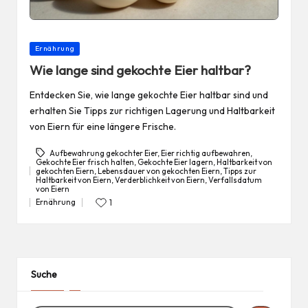
Posted
Ernährung
in
Wie lange sind gekochte Eier haltbar?
Entdecken Sie, wie lange gekochte Eier haltbar sind und
erhalten Sie Tipps zur richtigen Lagerung und Haltbarkeit
von Eiern für eine längere Frische.
Aufbewahrung gekochter Eier
,
Eier richtig aufbewahren
,
Gekochte Eier frisch halten
,
Gekochte Eier lagern
,
Haltbarkeit von
gekochten Eiern
,
Lebensdauer von gekochten Eiern
,
Tipps zur
Tags:
Haltbarkeit von Eiern
,
Verderblichkeit von Eiern
,
Verfallsdatum
von Eiern
Ernährung
1
Posted
in
Suche