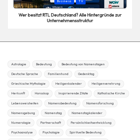
Posted
Business
TV
in
Wer besitzt RTL Deutschland? Alle Hintergründe zur
Unternehmensstruktur
Astrologie
Bedeutung
Bedeutung von Namenstagen
Deutsche Sprache
Familienhund
Gedenktag
Griechische Mythologie
Heiligenkalender
Heiligenverehrung
Herkunft
Horoskop
Inspirierende Zitate
Katholische Kirche
Lebensweisheiten
Namensbedeutung
Namensforschung
Namensgebung
Namenstag
Namenstagkalender
Numerologie
Partnerschaft
Persönlichkeitsentwicklung
Psychoanalyse
Psychologie
Spirituelle Bedeutung