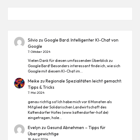
Silvio
zu
Google Bard: Intelligenter KI-Chat von
Google
7. Oktober 2024
Vielen Dank für diesen umfassenden Überblick zu
Google Bard! Besonders interessant finde ich, wie sich
Google mit diesem KI-Chat im…
Meike
zu
Regionale Spezialitäten leicht gemacht:
Tipps & Tricks
7. Mai 2024
genau richtig so! Ich habe mich vor 6 Monaten als
Mitglied der Solidarischen Landwirtschaft des
Kattendorfer Hofes (www.kattendorfer-hof.de)
eingetragen, hole…
Evelyn
zu
Gesund Abnehmen – Tipps für
Übergewichtige
18. April 2024