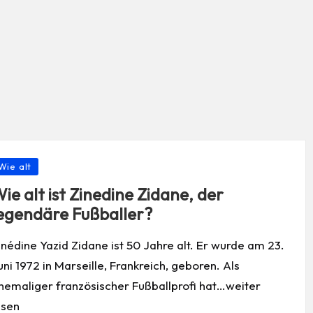
osted
Wie alt
ie alt ist Zinedine Zidane, der
egendäre Fußballer?
inédine Yazid Zidane ist 50 Jahre alt. Er wurde am 23.
uni 1972 in Marseille, Frankreich, geboren. Als
hemaliger französischer Fußballprofi hat…weiter
esen