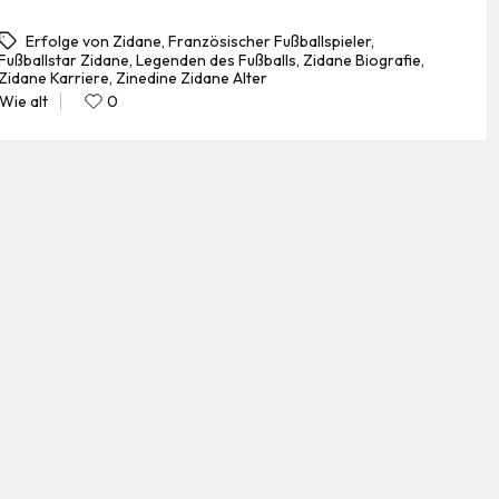
Erfolge von Zidane
,
Französischer Fußballspieler
,
Fußballstar Zidane
,
Legenden des Fußballs
,
Zidane Biografie
,
gs:
Zidane Karriere
,
Zinedine Zidane Alter
Wie alt
0
Posted
in