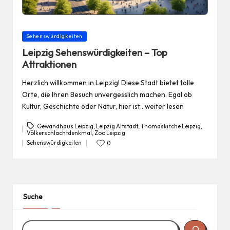
Posted
Sehenswürdigkeiten
in
Leipzig Sehenswürdigkeiten – Top
Attraktionen
Herzlich willkommen in Leipzig! Diese Stadt bietet tolle
Orte, die Ihren Besuch unvergesslich machen. Egal ob
Kultur, Geschichte oder Natur, hier ist…weiter lesen
Gewandhaus Leipzig
,
Leipzig Altstadt
,
Thomaskirche Leipzig
,
Völkerschlachtdenkmal
,
Zoo Leipzig
Tags:
Sehenswürdigkeiten
0
Posted
in
Suche