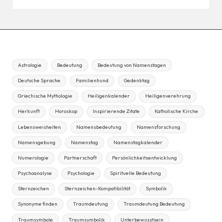
Astrologie
Bedeutung
Bedeutung von Namenstagen
Deutsche Sprache
Familienhund
Gedenktag
Griechische Mythologie
Heiligenkalender
Heiligenverehrung
Herkunft
Horoskop
Inspirierende Zitate
Katholische Kirche
Lebensweisheiten
Namensbedeutung
Namensforschung
Namensgebung
Namenstag
Namenstagkalender
Numerologie
Partnerschaft
Persönlichkeitsentwicklung
Psychoanalyse
Psychologie
Spirituelle Bedeutung
Sternzeichen
Sternzeichen-Kompatibilität
Symbolik
Synonyme finden
Traumdeutung
Traumdeutung Bedeutung
Traumsymbole
Traumsymbolik
Unterbewusstsein