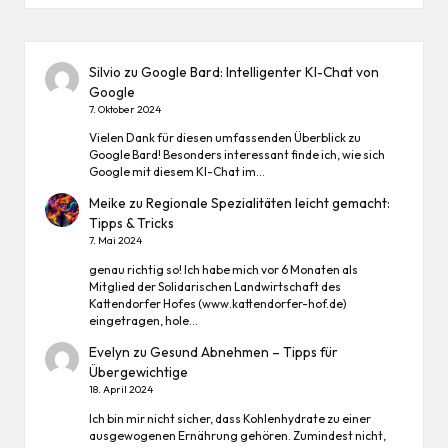
Silvio
zu
Google Bard: Intelligenter KI-Chat von
Google
7. Oktober 2024
Vielen Dank für diesen umfassenden Überblick zu
Google Bard! Besonders interessant finde ich, wie sich
Google mit diesem KI-Chat im…
Meike
zu
Regionale Spezialitäten leicht gemacht:
Tipps & Tricks
7. Mai 2024
genau richtig so! Ich habe mich vor 6 Monaten als
Mitglied der Solidarischen Landwirtschaft des
Kattendorfer Hofes (www.kattendorfer-hof.de)
eingetragen, hole…
Evelyn
zu
Gesund Abnehmen – Tipps für
Übergewichtige
18. April 2024
Ich bin mir nicht sicher, dass Kohlenhydrate zu einer
ausgewogenen Ernährung gehören. Zumindest nicht,