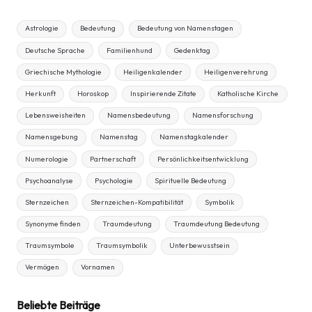
Astrologie
Bedeutung
Bedeutung von Namenstagen
Deutsche Sprache
Familienhund
Gedenktag
Griechische Mythologie
Heiligenkalender
Heiligenverehrung
Herkunft
Horoskop
Inspirierende Zitate
Katholische Kirche
Lebensweisheiten
Namensbedeutung
Namensforschung
Namensgebung
Namenstag
Namenstagkalender
Numerologie
Partnerschaft
Persönlichkeitsentwicklung
Psychoanalyse
Psychologie
Spirituelle Bedeutung
Sternzeichen
Sternzeichen-Kompatibilität
Symbolik
Synonyme finden
Traumdeutung
Traumdeutung Bedeutung
Traumsymbole
Traumsymbolik
Unterbewusstsein
Vermögen
Vornamen
Beliebte Beiträge