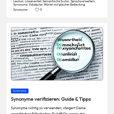
Lexikon
,
Löwenanteil
,
Semantische Suche.
,
Sprache erweitern
,
Tags:
Synonyme
,
Vokabular
,
Wörter mit gleicher Bedeutung
Synonyme
0
Posted
in
Posted
Synonyme
in
Synonyme verifizieren: Guide & Tipps
Synonyme richtig zu verwenden, steigert Deine
sprachlichen Fähigkeiten. Es hilft Dir genau das