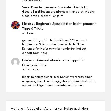
7. Oktober 2024
Vielen Dank für diesen umfassenden Überblick zu
Google Bard! Besonders interessant finde ich, wie sich
Google mit diesem KI-Chat im…
Meike
zu
Regionale Spezialitäten leicht gemacht:
Tipps & Tricks
7. Mai 2024
genau richtig so! Ich habe mich vor 6 Monaten als
Mitglied der Solidarischen Landwirtschaft des
Kattendorfer Hofes (www.kattendorfer-hof.de)
eingetragen, hole…
Evelyn
zu
Gesund Abnehmen – Tipps für
Übergewichtige
18. April 2024
Ich bin mir nicht sicher, dass Kohlenhydrate zu einer
ausgewogenen Ernährung gehören. Zumindest nicht,
was wir im Allgemeinen darunter verstehen:…
weitere Infos zu allen
Automarken
Nutze auch den