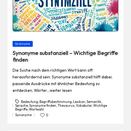
Posted
Synonyme
in
Synonyme substanziell – Wichtige Begriffe
finden
Die Suche nach dem richtigen Wort kann oft
herausfordernd sein. Synonyme substanziell hilft dabei,
passende Ausdrücke mit ähnlicher Bedeutung zu
entdecken. Wörter…weiter lesen
Bedeutung
,
Begriffsbestimmung
,
Lexikon
,
Semantik
,
Sprache
,
Synonyme finden
,
Thesaurus
,
Vokabular
,
Wichtige
Tags:
Begriffe
,
Wortwahl
Synonyme
0
Posted
in