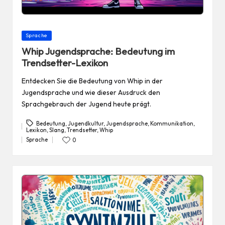
Posted
Sprache
in
Whip Jugendsprache: Bedeutung im
Trendsetter-Lexikon
Entdecken Sie die Bedeutung von Whip in der
Jugendsprache und wie dieser Ausdruck den
Sprachgebrauch der Jugend heute prägt.
Bedeutung
,
Jugendkultur
,
Jugendsprache
,
Kommunikation
,
Lexikon
,
Slang
,
Trendsetter
,
Whip
Tags:
Sprache
0
Posted
in