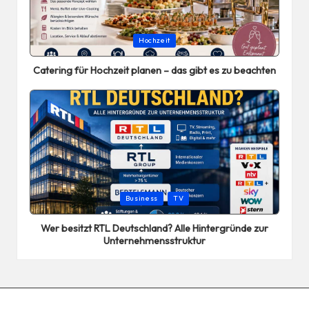
Posted
Hochzeit
in
Catering für Hochzeit planen – das gibt es zu beachten
Posted
Business
TV
in
Wer besitzt RTL Deutschland? Alle Hintergründe zur
Unternehmensstruktur