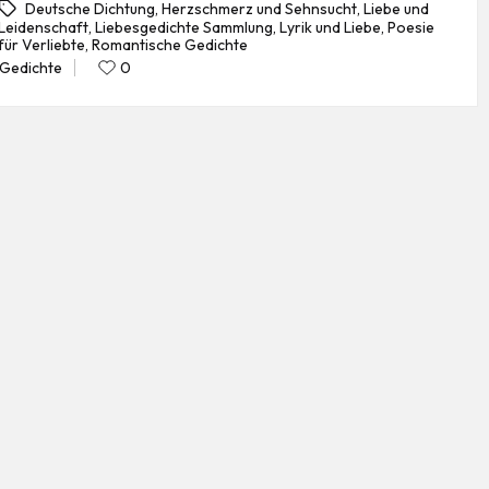
Deutsche Dichtung
,
Herzschmerz und Sehnsucht
,
Liebe und
Leidenschaft
,
Liebesgedichte Sammlung
,
Lyrik und Liebe
,
Poesie
gs:
für Verliebte
,
Romantische Gedichte
Gedichte
0
Posted
in