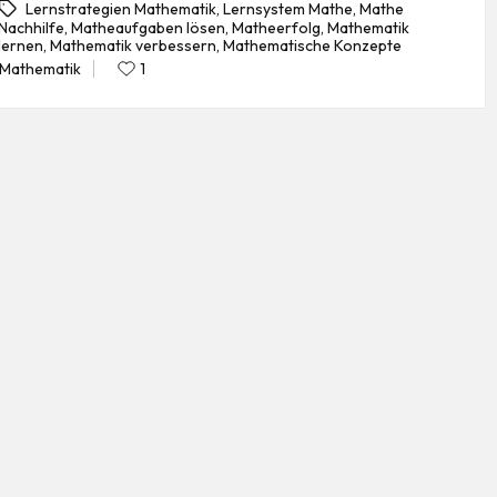
Lernstrategien Mathematik
,
Lernsystem Mathe
,
Mathe
Nachhilfe
,
Matheaufgaben lösen
,
Matheerfolg
,
Mathematik
gs:
lernen
,
Mathematik verbessern
,
Mathematische Konzepte
Mathematik
1
Posted
in