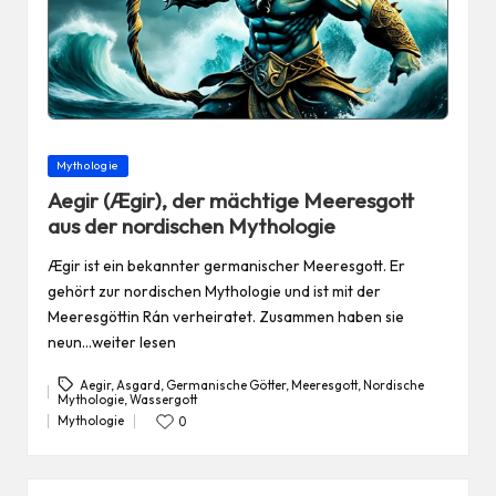
Posted
Mythologie
in
Aegir (Ægir), der mächtige Meeresgott
aus der nordischen Mythologie
Ægir ist ein bekannter germanischer Meeresgott. Er
gehört zur nordischen Mythologie und ist mit der
Meeresgöttin Rán verheiratet. Zusammen haben sie
neun…weiter lesen
Aegir
,
Asgard
,
Germanische Götter
,
Meeresgott
,
Nordische
Mythologie
,
Wassergott
Tags:
Mythologie
0
Posted
in