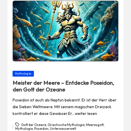
Posted
Mythologie
in
Meister der Meere – Entdecke Poseidon,
den Gott der Ozeane
Poseidon ist auch als Neptun bekannt. Er ist der Herr über
die Sieben Weltmeere. Mit seinem magischen Dreizack
kontrolliert er diese Gewässer.Er…weiter lesen
Gott der Ozeane
,
Griechische Mythologie
,
Meeresgott
,
Mythologie
,
Poseidon
,
Unterwasserwelt
Tags: