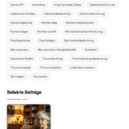
Herkunft
Horoskop
Inspirierende Zitate
Katholische Kirche
Lebensweisheiten
Namensbedeutung
Namensforschung
Namensgebung
Namenstag
Namenstagkalender
Numerologie
Partnerschaft
Persönlichkeitsentwicklung
Psychoanalyse
Psychologie
Spirituelle Bedeutung
Sternzeichen
Sternzeichen-Kompatibilität
Symbolik
Synonyme finden
Traumdeutung
Traumdeutung Bedeutung
Traumsymbole
Traumsymbolik
Unterbewusstsein
Vermögen
Vornamen
Beliebte Beiträge