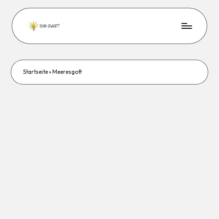
Startseite
»
Meeresgott