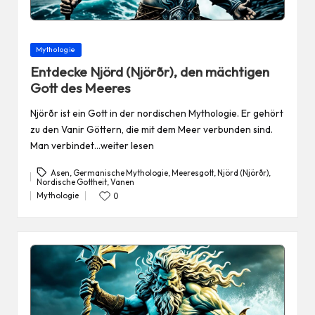
Posted
Mythologie
in
Entdecke Njörd (Njörðr), den mächtigen
Gott des Meeres
Njörðr ist ein Gott in der nordischen Mythologie. Er gehört
zu den Vanir Göttern, die mit dem Meer verbunden sind.
Man verbindet…weiter lesen
Asen
,
Germanische Mythologie
,
Meeresgott
,
Njörd (Njörðr)
,
Nordische Gottheit
,
Vanen
Tags:
Mythologie
0
Posted
in