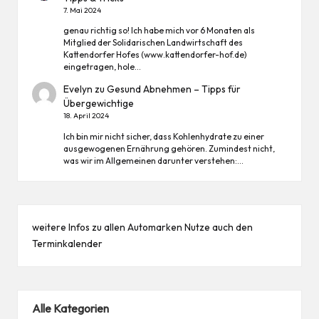
7. Mai 2024
genau richtig so! Ich habe mich vor 6 Monaten als
Mitglied der Solidarischen Landwirtschaft des
Kattendorfer Hofes (www.kattendorfer-hof.de)
eingetragen, hole…
Evelyn
zu
Gesund Abnehmen – Tipps für
Übergewichtige
18. April 2024
Ich bin mir nicht sicher, dass Kohlenhydrate zu einer
ausgewogenen Ernährung gehören. Zumindest nicht,
was wir im Allgemeinen darunter verstehen:…
weitere Infos zu allen
Automarken
Nutze auch den
Terminkalender
Alle Kategorien