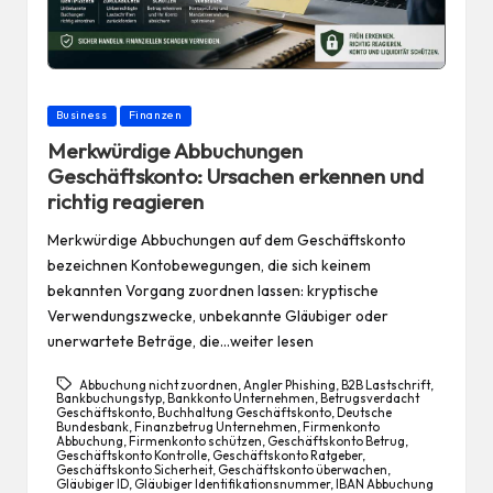
Posted
Business
Finanzen
in
Merkwürdige Abbuchungen
Geschäftskonto: Ursachen erkennen und
richtig reagieren
Merkwürdige Abbuchungen auf dem Geschäftskonto
bezeichnen Kontobewegungen, die sich keinem
bekannten Vorgang zuordnen lassen: kryptische
Verwendungszwecke, unbekannte Gläubiger oder
unerwartete Beträge, die…weiter lesen
Abbuchung nicht zuordnen
,
Angler Phishing
,
B2B Lastschrift
,
Bankbuchungstyp
,
Bankkonto Unternehmen
,
Betrugsverdacht
Geschäftskonto
,
Buchhaltung Geschäftskonto
,
Deutsche
Bundesbank
,
Finanzbetrug Unternehmen
,
Firmenkonto
Abbuchung
,
Firmenkonto schützen
,
Geschäftskonto Betrug
,
Geschäftskonto Kontrolle
,
Geschäftskonto Ratgeber
,
Geschäftskonto Sicherheit
,
Geschäftskonto überwachen
,
Gläubiger ID
,
Gläubiger Identifikationsnummer
,
IBAN Abbuchung