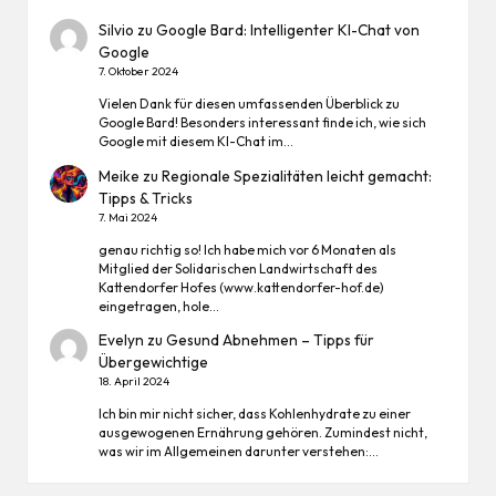
Silvio
zu
Google Bard: Intelligenter KI-Chat von
Google
7. Oktober 2024
Vielen Dank für diesen umfassenden Überblick zu
Google Bard! Besonders interessant finde ich, wie sich
Google mit diesem KI-Chat im…
Meike
zu
Regionale Spezialitäten leicht gemacht:
Tipps & Tricks
7. Mai 2024
genau richtig so! Ich habe mich vor 6 Monaten als
Mitglied der Solidarischen Landwirtschaft des
Kattendorfer Hofes (www.kattendorfer-hof.de)
eingetragen, hole…
Evelyn
zu
Gesund Abnehmen – Tipps für
Übergewichtige
18. April 2024
Ich bin mir nicht sicher, dass Kohlenhydrate zu einer
ausgewogenen Ernährung gehören. Zumindest nicht,
was wir im Allgemeinen darunter verstehen:…