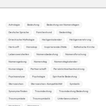
Astrologie
Bedeutung
Bedeutung von Namenstagen
Deutsche Sprache
Familienhund
Gedenktag
Griechische Mythologie
Heiligenkalender
Heiligenverehrung
Herkunft
Horoskop
Inspirierende Zitate
Katholische Kirche
Lebensweisheiten
Namensbedeutung
Namensforschung
Namensgebung
Namenstag
Namenstagkalender
Numerologie
Partnerschaft
Persönlichkeitsentwicklung
Psychoanalyse
Psychologie
Spirituelle Bedeutung
Sternzeichen
Sternzeichen-Kompatibilität
Symbolik
Synonyme finden
Traumdeutung
Traumdeutung Bedeutung
Traumsymbole
Traumsymbolik
Unterbewusstsein
Vermögen
Vornamen