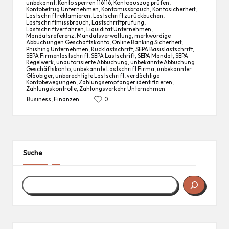
unbekannt
,
Konto sperren 116116
,
Kontoauszug prüfen
,
Kontobetrug Unternehmen
,
Kontomissbrauch
,
Kontosicherheit
,
Lastschrift reklamieren
,
Lastschrift zurückbuchen
,
Lastschriftmissbrauch
,
Lastschriftprüfung
,
Tags:
Lastschriftverfahren
,
Liquidität Unternehmen
,
Mandatsreferenz
,
Mandatsverwaltung
,
merkwürdige
Abbuchungen Geschäftskonto
,
Online Banking Sicherheit
,
Phishing Unternehmen
,
Rücklastschrift
,
SEPA Basislastschrift
,
SEPA Firmenlastschrift
,
SEPA Lastschrift
,
SEPA Mandat
,
SEPA
Regelwerk
,
unautorisierte Abbuchung
,
unbekannte Abbuchung
Geschäftskonto
,
unbekannte Lastschrift Firma
,
unbekannter
Gläubiger
,
unberechtigte Lastschrift
,
verdächtige
Kontobewegungen
,
Zahlungsempfänger identifizieren
,
Zahlungskontrolle
,
Zahlungsverkehr Unternehmen
Business
,
Finanzen
0
Posted
in
Suche