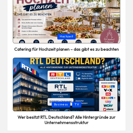
Posted
Hochzeit
in
Catering für Hochzeit planen – das gibt es zu beachten
Posted
Business
TV
in
Wer besitzt RTL Deutschland? Alle Hintergründe zur
Unternehmensstruktur