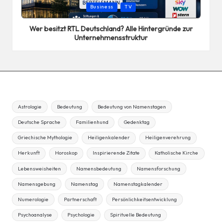
Posted
Business
TV
in
Wer besitzt RTL Deutschland? Alle Hintergründe zur
Unternehmensstruktur
Astrologie
Bedeutung
Bedeutung von Namenstagen
Deutsche Sprache
Familienhund
Gedenktag
Griechische Mythologie
Heiligenkalender
Heiligenverehrung
Herkunft
Horoskop
Inspirierende Zitate
Katholische Kirche
Lebensweisheiten
Namensbedeutung
Namensforschung
Namensgebung
Namenstag
Namenstagkalender
Numerologie
Partnerschaft
Persönlichkeitsentwicklung
Psychoanalyse
Psychologie
Spirituelle Bedeutung