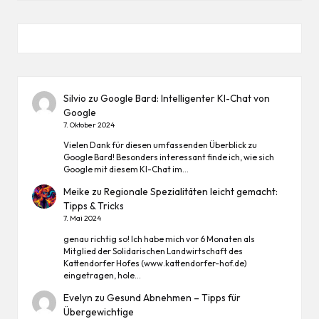
Silvio
zu
Google Bard: Intelligenter KI-Chat von
Google
7. Oktober 2024
Vielen Dank für diesen umfassenden Überblick zu
Google Bard! Besonders interessant finde ich, wie sich
Google mit diesem KI-Chat im…
Meike
zu
Regionale Spezialitäten leicht gemacht:
Tipps & Tricks
7. Mai 2024
genau richtig so! Ich habe mich vor 6 Monaten als
Mitglied der Solidarischen Landwirtschaft des
Kattendorfer Hofes (www.kattendorfer-hof.de)
eingetragen, hole…
Evelyn
zu
Gesund Abnehmen – Tipps für
Übergewichtige