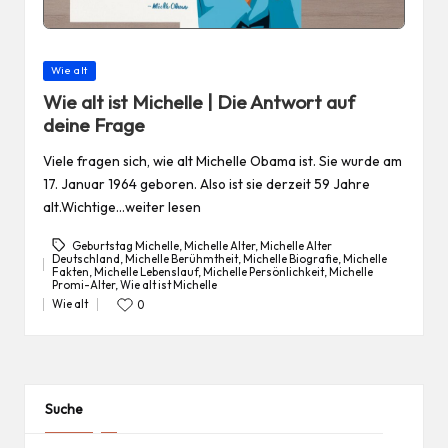
Posted
Wie alt
in
Wie alt ist Michelle | Die Antwort auf
deine Frage
Viele fragen sich, wie alt Michelle Obama ist. Sie wurde am
17. Januar 1964 geboren. Also ist sie derzeit 59 Jahre
alt.Wichtige…weiter lesen
Geburtstag Michelle
,
Michelle Alter
,
Michelle Alter
Deutschland
,
Michelle Berühmtheit
,
Michelle Biografie
,
Michelle
Fakten
,
Michelle Lebenslauf
,
Michelle Persönlichkeit
,
Michelle
Tags:
Promi-Alter
,
Wie alt ist Michelle
Wie alt
0
Posted
in
Suche