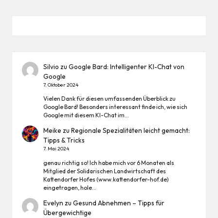
Silvio
zu
Google Bard: Intelligenter KI-Chat von
Google
7. Oktober 2024
Vielen Dank für diesen umfassenden Überblick zu
Google Bard! Besonders interessant finde ich, wie sich
Google mit diesem KI-Chat im…
Meike
zu
Regionale Spezialitäten leicht gemacht:
Tipps & Tricks
7. Mai 2024
genau richtig so! Ich habe mich vor 6 Monaten als
Mitglied der Solidarischen Landwirtschaft des
Kattendorfer Hofes (www.kattendorfer-hof.de)
eingetragen, hole…
Evelyn
zu
Gesund Abnehmen – Tipps für
Übergewichtige