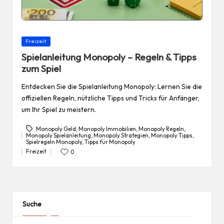
Posted
Freizeit
in
Spielanleitung Monopoly – Regeln & Tipps
zum Spiel
Entdecken Sie die Spielanleitung Monopoly: Lernen Sie die
offiziellen Regeln, nützliche Tipps und Tricks für Anfänger,
um Ihr Spiel zu meistern.
Monopoly Geld
,
Monopoly Immobilien
,
Monopoly Regeln
,
Monopoly Spielanleitung
,
Monopoly Strategien
,
Monopoly Tipps
,
Tags:
Spielregeln Monopoly
,
Tipps für Monopoly
Freizeit
0
Posted
in
Suche