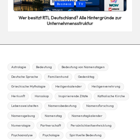
Posted
Business
TV
in
Wer besitzt RTL Deutschland? Alle Hintergründe zur
Unternehmensstruktur
Astrologie
Bedeutung
Bedeutung von Namenstagen
Deutsche Sprache
Familienhund
Gedenktag
Griechische Mythologie
Heiligenkalender
Heiligenverehrung
Herkunft
Horoskop
Inspirierende Zitate
Katholische Kirche
Lebensweisheiten
Namensbedeutung
Namensforschung
Namensgebung
Namenstag
Namenstagkalender
Numerologie
Partnerschaft
Persönlichkeitsentwicklung
Psychoanalyse
Psychologie
Spirituelle Bedeutung