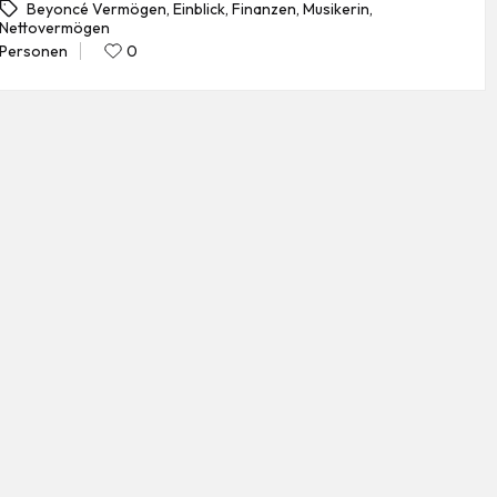
Beyoncé Vermögen
,
Einblick
,
Finanzen
,
Musikerin
,
Nettovermögen
gs:
Personen
0
Posted
in