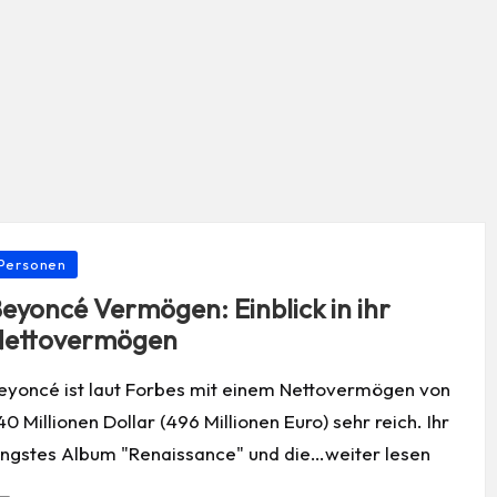
osted
Personen
eyoncé Vermögen: Einblick in ihr
Nettovermögen
eyoncé ist laut Forbes mit einem Nettovermögen von
40 Millionen Dollar (496 Millionen Euro) sehr reich. Ihr
üngstes Album "Renaissance" und die…weiter lesen