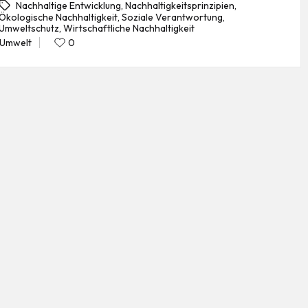
Nachhaltige Entwicklung
,
Nachhaltigkeitsprinzipien
,
Ökologische Nachhaltigkeit
,
Soziale Verantwortung
,
gs:
Umweltschutz
,
Wirtschaftliche Nachhaltigkeit
Umwelt
0
Posted
in