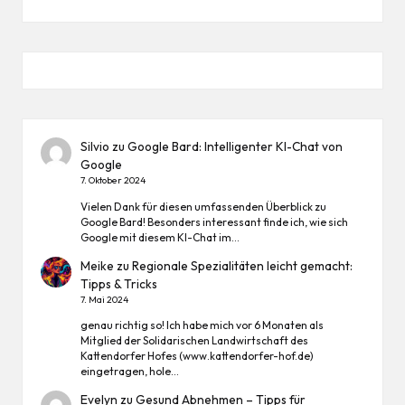
Silvio
zu
Google Bard: Intelligenter KI-Chat von
Google
7. Oktober 2024
Vielen Dank für diesen umfassenden Überblick zu
Google Bard! Besonders interessant finde ich, wie sich
Google mit diesem KI-Chat im…
Meike
zu
Regionale Spezialitäten leicht gemacht:
Tipps & Tricks
7. Mai 2024
genau richtig so! Ich habe mich vor 6 Monaten als
Mitglied der Solidarischen Landwirtschaft des
Kattendorfer Hofes (www.kattendorfer-hof.de)
eingetragen, hole…
Evelyn
zu
Gesund Abnehmen – Tipps für