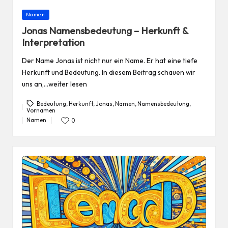
Posted
Namen
in
Jonas Namensbedeutung – Herkunft &
Interpretation
Der Name Jonas ist nicht nur ein Name. Er hat eine tiefe
Herkunft und Bedeutung. In diesem Beitrag schauen wir
uns an,…weiter lesen
Bedeutung
,
Herkunft
,
Jonas
,
Namen
,
Namensbedeutung
,
Vornamen
Tags:
Namen
0
Posted
in