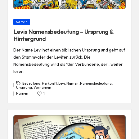
Posted
Namen
in
Levis Namensbedeutung – Ursprung &
Hintergrund
Der Name Levi hat einen biblischen Ursprung und geht auf
den Stammvater der Leviten zurück. Die
Namensbedeutung wird als "der Verbundene, der…weiter
lesen
Bedeutung
,
Herkunft
,
Levi
,
Namen
,
Namensbedeutung
,
Ursprung
,
Vornamen
Tags:
Namen
1
Posted
in