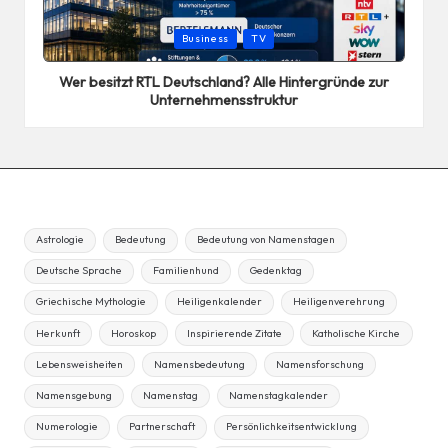
Posted
Business
TV
in
Wer besitzt RTL Deutschland? Alle Hintergründe zur
Unternehmensstruktur
Astrologie
Bedeutung
Bedeutung von Namenstagen
Deutsche Sprache
Familienhund
Gedenktag
Griechische Mythologie
Heiligenkalender
Heiligenverehrung
Herkunft
Horoskop
Inspirierende Zitate
Katholische Kirche
Lebensweisheiten
Namensbedeutung
Namensforschung
Namensgebung
Namenstag
Namenstagkalender
Numerologie
Partnerschaft
Persönlichkeitsentwicklung