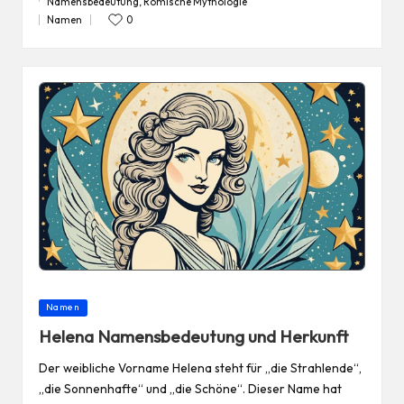
Namensbedeutung
,
Römische Mythologie
Tags:
Namen
0
Posted
in
Posted
Namen
in
Helena Namensbedeutung und Herkunft
Der weibliche Vorname Helena steht für „die Strahlende“,
„die Sonnenhafte“ und „die Schöne“. Dieser Name hat