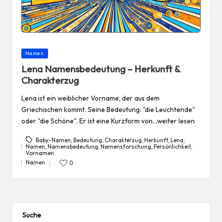
Posted
Namen
in
Lena Namensbedeutung – Herkunft &
Charakterzug
Lena ist ein weiblicher Vorname, der aus dem
Griechischen kommt. Seine Bedeutung: "die Leuchtende"
oder "die Schöne". Er ist eine Kurzform von…weiter lesen
Baby-Namen
,
Bedeutung
,
Charakterzug
,
Herkunft
,
Lena
,
Namen
,
Namensbedeutung
,
Namensforschung
,
Persönlichkeit
,
Tags:
Vornamen
Namen
0
Posted
in
Suche