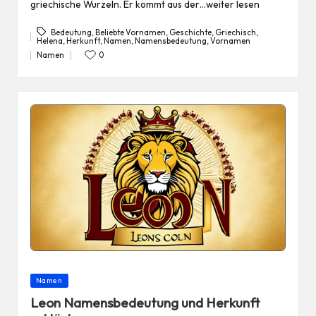
griechische Wurzeln. Er kommt aus der…weiter lesen
Bedeutung
,
Beliebte Vornamen
,
Geschichte
,
Griechisch
,
Helena
,
Herkunft
,
Namen
,
Namensbedeutung
,
Vornamen
Tags:
Namen
0
Posted
in
Posted
Namen
in
Leon Namensbedeutung und Herkunft