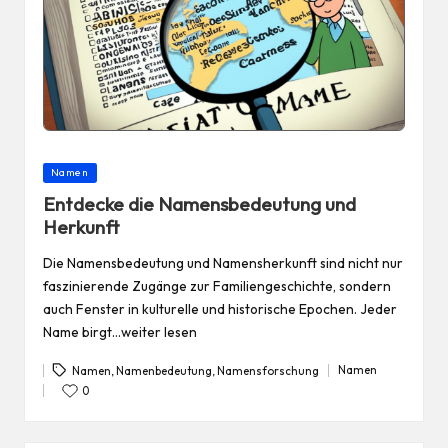
Posted
Namen
in
Entdecke die Namensbedeutung und
Herkunft
Die Namensbedeutung und Namensherkunft sind nicht nur
faszinierende Zugänge zur Familiengeschichte, sondern
auch Fenster in kulturelle und historische Epochen. Jeder
Name birgt…weiter lesen
Namen
Namen
,
Namenbedeutung
,
Namensforschung
Posted
Tags:
in
0