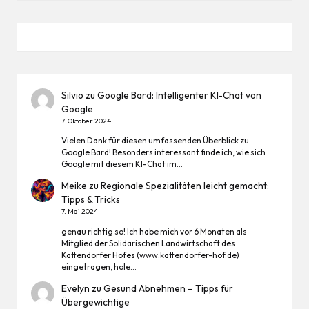
Silvio
zu
Google Bard: Intelligenter KI-Chat von
Google
7. Oktober 2024
Vielen Dank für diesen umfassenden Überblick zu
Google Bard! Besonders interessant finde ich, wie sich
Google mit diesem KI-Chat im…
Meike
zu
Regionale Spezialitäten leicht gemacht:
Tipps & Tricks
7. Mai 2024
genau richtig so! Ich habe mich vor 6 Monaten als
Mitglied der Solidarischen Landwirtschaft des
Kattendorfer Hofes (www.kattendorfer-hof.de)
eingetragen, hole…
Evelyn
zu
Gesund Abnehmen – Tipps für
Übergewichtige