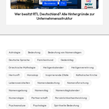
Posted
Business
TV
in
Wer besitzt RTL Deutschland? Alle Hintergründe zur
Unternehmensstruktur
Astrologie
Bedeutung
Bedeutung von Namenstagen
Deutsche Sprache
Familienhund
Gedenktag
Griechische Mythologie
Heiligenkalender
Heiligenverehrung
Herkunft
Horoskop
Inspirierende Zitate
Katholische Kirche
Lebensweisheiten
Namensbedeutung
Namensforschung
Namensgebung
Namenstag
Namenstagkalender
Numerologie
Partnerschaft
Persönlichkeitsentwicklung
Psychoanalyse
Psychologie
Spirituelle Bedeutung