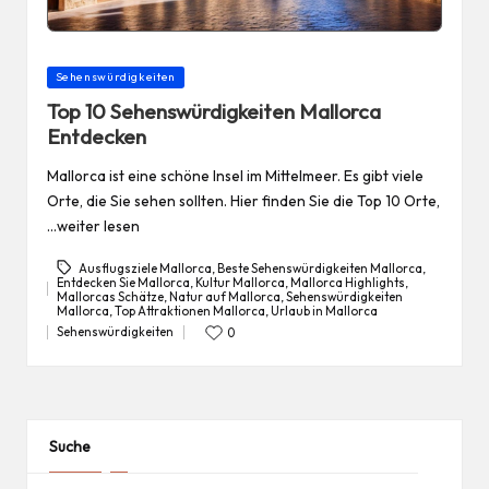
Posted
Sehenswürdigkeiten
in
Top 10 Sehenswürdigkeiten Mallorca
Entdecken
Mallorca ist eine schöne Insel im Mittelmeer. Es gibt viele
Orte, die Sie sehen sollten. Hier finden Sie die Top 10 Orte,
…weiter lesen
Ausflugsziele Mallorca
,
Beste Sehenswürdigkeiten Mallorca
,
Entdecken Sie Mallorca
,
Kultur Mallorca
,
Mallorca Highlights
,
Mallorcas Schätze
,
Natur auf Mallorca
,
Sehenswürdigkeiten
Tags:
Mallorca
,
Top Attraktionen Mallorca
,
Urlaub in Mallorca
Sehenswürdigkeiten
0
Posted
in
Suche