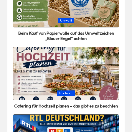
Posted
Umwelt
in
Beim Kauf von Papierwolle auf das Umweltzeichen
„Blauer Engel“ achten
Posted
Hochzeit
in
Catering für Hochzeit planen – das gibt es zu beachten