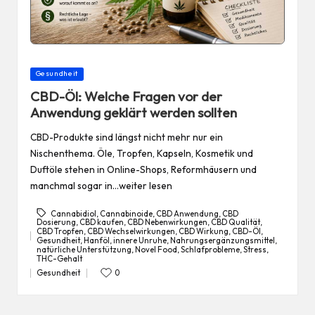
Posted
Gesundheit
in
CBD-Öl: Welche Fragen vor der
Anwendung geklärt werden sollten
CBD-Produkte sind längst nicht mehr nur ein
Nischenthema. Öle, Tropfen, Kapseln, Kosmetik und
Duftöle stehen in Online-Shops, Reformhäusern und
manchmal sogar in…weiter lesen
Cannabidiol
,
Cannabinoide
,
CBD Anwendung
,
CBD
Dosierung
,
CBD kaufen
,
CBD Nebenwirkungen
,
CBD Qualität
,
CBD Tropfen
,
CBD Wechselwirkungen
,
CBD Wirkung
,
CBD-Öl
,
Gesundheit
,
Hanföl
,
innere Unruhe
,
Nahrungsergänzungsmittel
,
Tags:
natürliche Unterstützung
,
Novel Food
,
Schlafprobleme
,
Stress
,
THC-Gehalt
Gesundheit
0
Posted
in