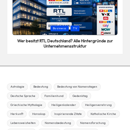
Posted
Business
TV
in
Wer besitzt RTL Deutschland? Alle Hintergründe zur
Unternehmensstruktur
Astrologie
Bedeutung
Bedeutung von Namenstagen
Deutsche Sprache
Familienhund
Gedenktag
Griechische Mythologie
Heiligenkalender
Heiligenverehrung
Herkunft
Horoskop
Inspirierende Zitate
Katholische Kirche
Lebensweisheiten
Namensbedeutung
Namensforschung