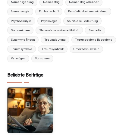
Namensgebung
Namenstag
Namenstagkalender
Numerologie
Partnerschaft
Persönlichkeitsentwicklung
Psychoanalyse
Psychologie
Spirituelle Bedeutung
Sternzeichen
Sternzeichen-Kompatibilität
Symbolik
Synonyme finden
Traumdeutung
Traumdeutung Bedeutung
Traumsymbole
Traumsymbolik
Unterbewusstsein
Vermögen
Vornamen
Beliebte Beiträge